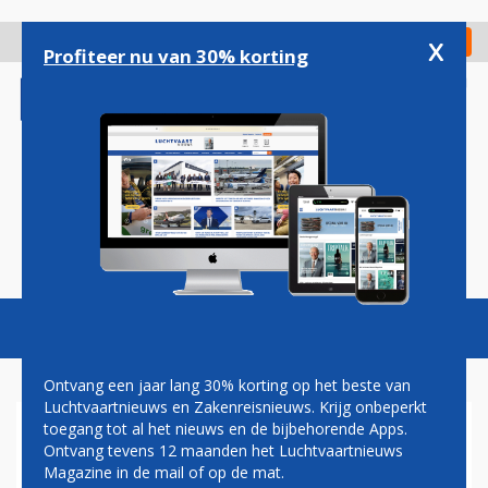
Overslaan
en
x
Digitaal Magazine
Registreer
Check in
naar
Profiteer nu van 30% korting
de
inhoud
gaan
Magazine
Podcasts
Vacatures
Toggl
naviga
Ontvang een jaar lang 30% korting op het beste van
Luchtvaartnieuws en Zakenreisnieuws. Krijg onbeperkt
toegang tot al het nieuws en de bijbehorende Apps.
FRANSE REGERING HOUDT
Ontvang tevens 12 maanden het Luchtvaartnieuws
BELANG IN AIR FRANCE
Magazine in de mail of op de mat.