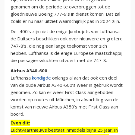
genomen om de periode te overbruggen tot de
gloednieuwe Boeing 777-9’s in dienst komen. Dat zal
zoals er nu naar uitziet waarschijnlijk pas in 2024 zijn.
De -400’s zijn niet de enige Jumbojets van Lufthansa:
de Duitsers beschikken ook over nieuwere en grotere
747-8’s, die nog een lange toekomst voor zich
hebben. Lufthansa is de enige Europese maatschappij
die passagiersvluchten uitvoert met de 747-8.
Airbus A340-600
Lufthansa
kondigde
onlangs al aan dat ook een deel
van de oude Airbus A340-600’s weer in gebruik wordt
genomen. Zo kan er weer First Class aangeboden
worden op routes uit München, in afwachting van de
komst van nieuwe Airbus A350’s met First Class aan
boord.
Even dit:
Luchtvaartnieuws bestaat inmiddels bijna 25 jaar. In