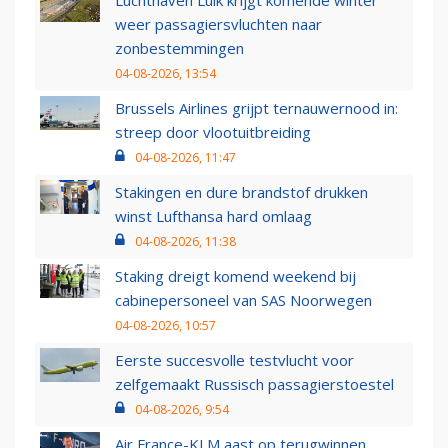
Luchthaven Luik krijgt komende winter
weer passagiersvluchten naar
zonbestemmingen
04-08-2026, 13:54
Brussels Airlines grijpt ternauwernood in:
streep door vlootuitbreiding
04-08-2026, 11:47
Stakingen en dure brandstof drukken
winst Lufthansa hard omlaag
04-08-2026, 11:38
Staking dreigt komend weekend bij
cabinepersoneel van SAS Noorwegen
04-08-2026, 10:57
Eerste succesvolle testvlucht voor
zelfgemaakt Russisch passagierstoestel
04-08-2026, 9:54
Air France-KLM aast op terugwinnen