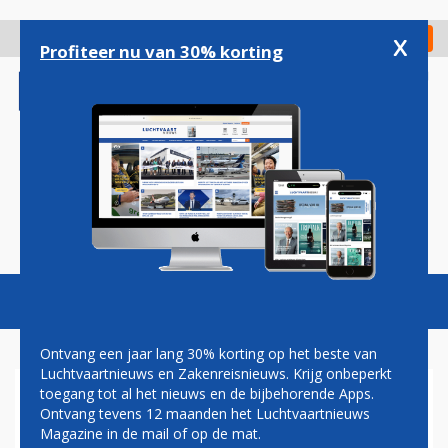
Overslaan
en
x
Digitaal Magazine
Registreer
Check in
naar
Profiteer nu van 30% korting
de
inhoud
gaan
Magazine
Podcasts
Vacatures
Toggl
naviga
Ontvang een jaar lang 30% korting op het beste van
Luchtvaartnieuws en Zakenreisnieuws. Krijg onbeperkt
toegang tot al het nieuws en de bijbehorende Apps.
LUFTHANSA NEEMT OUDE
Ontvang tevens 12 maanden het Luchtvaartnieuws
BOEING 747-400'S WEER IN
Magazine in de mail of op de mat.