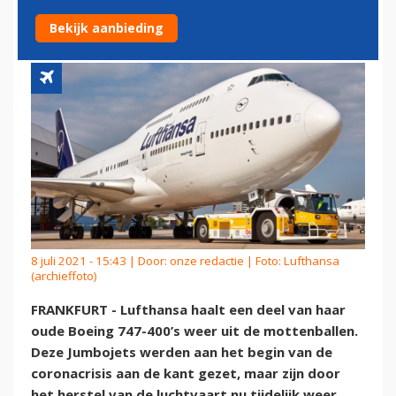
DIENST
Bekijk aanbieding
8 juli 2021 - 15:43 | Door:
onze redactie
| Foto: Lufthansa
(archieffoto)
FRANKFURT - Lufthansa haalt een deel van haar
oude Boeing 747-400’s weer uit de mottenballen.
Deze Jumbojets werden aan het begin van de
coronacrisis aan de kant gezet, maar zijn door
het herstel van de luchtvaart nu tijdelijk weer