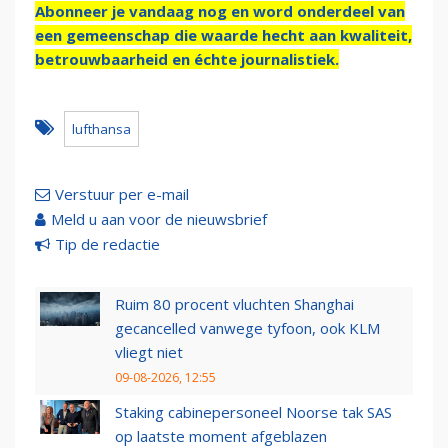
Abonneer je vandaag nog en word onderdeel van
een gemeenschap die waarde hecht aan kwaliteit,
betrouwbaarheid en échte journalistiek.
lufthansa
Verstuur per e-mail
Meld u aan voor de nieuwsbrief
Tip de redactie
Ruim 80 procent vluchten Shanghai
gecancelled vanwege tyfoon, ook KLM
vliegt niet
09-08-2026, 12:55
Staking cabinepersoneel Noorse tak SAS
op laatste moment afgeblazen