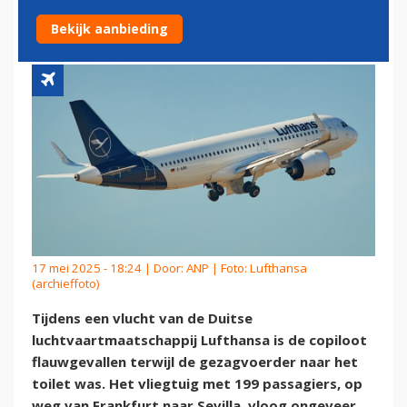
CONTROLE PILOOT
Bekijk aanbieding
17 mei 2025 - 18:24 | Door:
ANP
| Foto: Lufthansa
(archieffoto)
Tijdens een vlucht van de Duitse
luchtvaartmaatschappij Lufthansa is de copiloot
flauwgevallen terwijl de gezagvoerder naar het
toilet was. Het vliegtuig met 199 passagiers, op
weg van Frankfurt naar Sevilla, vloog ongeveer