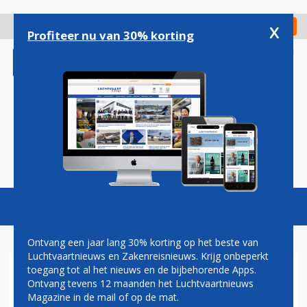
Overslaan
en
x
Digitaal Magazine
Registreer
Check in
naar
Profiteer nu van 30% korting
de
inhoud
gaan
Magazine
Podcasts
Vacatures
Toggl
naviga
Ontvang een jaar lang 30% korting op het beste van
Luchtvaartnieuws en Zakenreisnieuws. Krijg onbeperkt
toegang tot al het nieuws en de bijbehorende Apps.
LUFTHANSA-TOESTEL VLIEGT
Ontvang tevens 12 maanden het Luchtvaartnieuws
TIEN MINUTEN ZONDER
Magazine in de mail of op de mat.