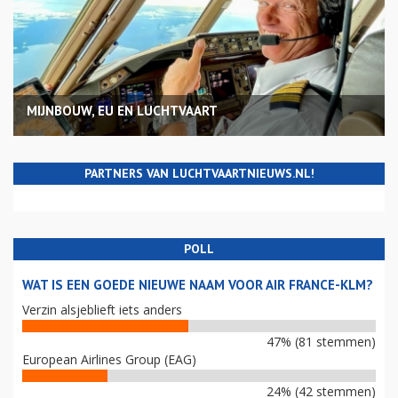
MIJNBOUW, EU EN LUCHTVAART
PARTNERS VAN LUCHTVAARTNIEUWS.NL!
POLL
WAT IS EEN GOEDE NIEUWE NAAM VOOR AIR FRANCE-KLM?
Verzin alsjeblieft iets anders
47% (81 stemmen)
European Airlines Group (EAG)
24% (42 stemmen)