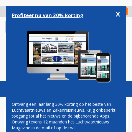
Overslaan
en
x
Digitaal Magazine
Registreer
Check in
naar
Profiteer nu van 30% korting
de
inhoud
gaan
Magazine
Podcasts
Vacatures
Toggl
naviga
Ontvang een jaar lang 30% korting op het beste van
Luchtvaartnieuws en Zakenreisnieuws. Krijg onbeperkt
toegang tot al het nieuws en de bijbehorende Apps.
QATAR AIRWAYS DREIGT
Ontvang tevens 12 maanden het Luchtvaartnieuws
ONEWORLD-ALLIANTIE TE
Magazine in de mail of op de mat.