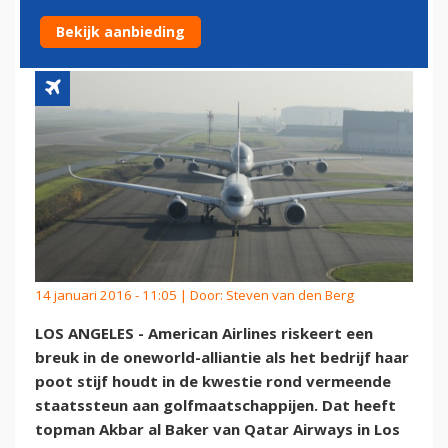
KRAKEN
Bekijk aanbieding
14 januari 2016 - 11:05 | Door:
Steven van den Berg
LOS ANGELES - American Airlines riskeert een
breuk in de oneworld-alliantie als het bedrijf haar
poot stijf houdt in de kwestie rond vermeende
staatssteun aan golfmaatschappijen. Dat heeft
topman Akbar al Baker van Qatar Airways in Los