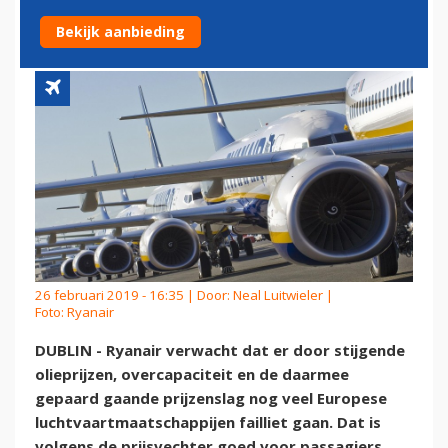
LUCHTVAART
Bekijk aanbieding
26 februari 2019 - 16:35 | Door:
Neal Luitwieler
|
Foto: Ryanair
DUBLIN - Ryanair verwacht dat er door stijgende
olieprijzen, overcapaciteit en de daarmee
gepaard gaande prijzenslag nog veel Europese
luchtvaartmaatschappijen failliet gaan. Dat is
volgens de prijsvechter goed voor passagiers.