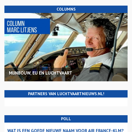
COLUMNS
MIJNBOUW, EU EN LUCHTVAART
PARTNERS VAN LUCHTVAARTNIEUWS.NL!
POLL
WAT IS EEN GOEDE NIEUWE NAAM VOOR AIR FRANCE-KLM?