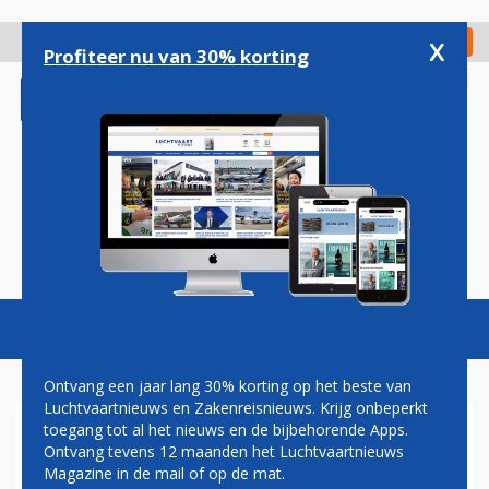
Overslaan
en
x
Digitaal Magazine
Registreer
Check in
naar
Profiteer nu van 30% korting
de
inhoud
gaan
Magazine
Podcasts
Vacatures
Toggl
naviga
Ontvang een jaar lang 30% korting op het beste van
Luchtvaartnieuws en Zakenreisnieuws. Krijg onbeperkt
toegang tot al het nieuws en de bijbehorende Apps.
RYANAIR VERWACHT
Ontvang tevens 12 maanden het Luchtvaartnieuws
BLOEDBAD IN EUROPESE
Magazine in de mail of op de mat.