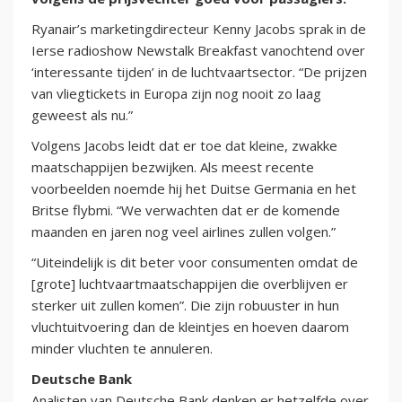
Ryanair’s marketingdirecteur Kenny Jacobs sprak in de
Ierse radioshow Newstalk Breakfast vanochtend over
‘interessante tijden’ in de luchtvaartsector. “De prijzen
van vliegtickets in Europa zijn nog nooit zo laag
geweest als nu.”
Volgens Jacobs leidt dat er toe dat kleine, zwakke
maatschappijen bezwijken. Als meest recente
voorbeelden noemde hij het Duitse Germania en het
Britse flybmi. “We verwachten dat er de komende
maanden en jaren nog veel airlines zullen volgen.”
“Uiteindelijk is dit beter voor consumenten omdat de
[grote] luchtvaartmaatschappijen die overblijven er
sterker uit zullen komen”. Die zijn robuuster in hun
vluchtuitvoering dan de kleintjes en hoeven daarom
minder vluchten te annuleren.
Deutsche Bank
Analisten van Deutsche Bank denken er hetzelfde over