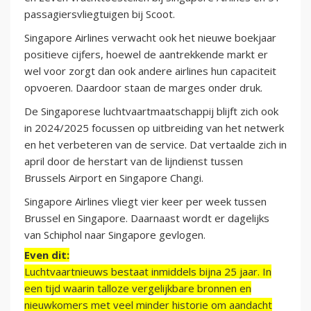
passagiersvliegtuigen bij Scoot.
Singapore Airlines verwacht ook het nieuwe boekjaar
positieve cijfers, hoewel de aantrekkende markt er
wel voor zorgt dan ook andere airlines hun capaciteit
opvoeren. Daardoor staan de marges onder druk.
De Singaporese luchtvaartmaatschappij blijft zich ook
in 2024/2025 focussen op uitbreiding van het netwerk
en het verbeteren van de service. Dat vertaalde zich in
april door de herstart van de lijndienst tussen
Brussels Airport en Singapore Changi.
Singapore Airlines vliegt vier keer per week tussen
Brussel en Singapore. Daarnaast wordt er dagelijks
van Schiphol naar Singapore gevlogen.
Even dit:
Luchtvaartnieuws bestaat inmiddels bijna 25 jaar. In
een tijd waarin talloze vergelijkbare bronnen en
nieuwkomers met veel minder historie om aandacht