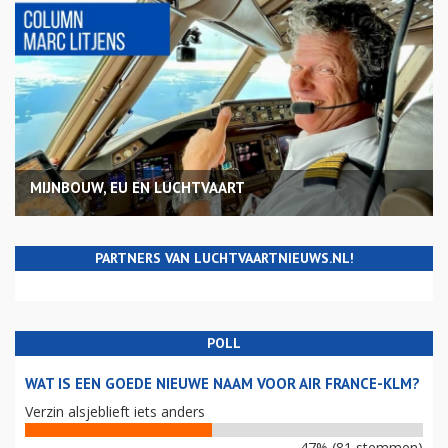
MIJNBOUW, EU EN LUCHTVAART
PARTNERS VAN LUCHTVAARTNIEUWS.NL!
POLL
WAT IS EEN GOEDE NIEUWE NAAM VOOR AIR FRANCE-KLM?
Verzin alsjeblieft iets anders
47% (81 stemmen)