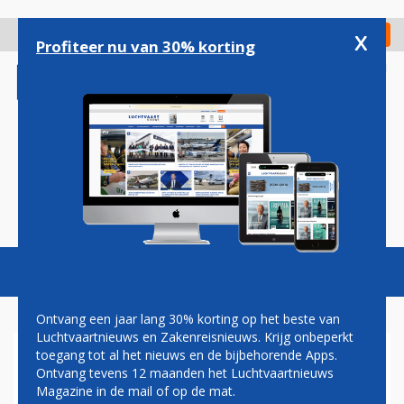
Overslaan
en
x
Digitaal Magazine
Registreer
Check in
naar
Profiteer nu van 30% korting
de
inhoud
gaan
Magazine
Podcasts
Vacatures
Toggl
naviga
Ontvang een jaar lang 30% korting op het beste van
Luchtvaartnieuws en Zakenreisnieuws. Krijg onbeperkt
toegang tot al het nieuws en de bijbehorende Apps.
SINGAPORE AIRLINES
Ontvang tevens 12 maanden het Luchtvaartnieuws
NOTEERT RECORDWINST
Magazine in de mail of op de mat.