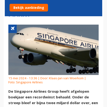
DOOR OPLEVING AZIATISCHE
Bekijk aanbieding
MARKT
15 mei 2024 - 13:36 | Door:
Klaas-Jan van Woerkom
|
Foto: Singapore Airlines
De Singapore Airlines Group heeft afgelopen
boekjaar een recordwinst behaald. Onder de
streep bleef er bijna twee miljard dollar over, een