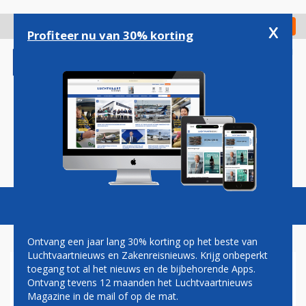
Overslaan
en
x
Digitaal Magazine
Registreer
Check in
naar
Profiteer nu van 30% korting
de
inhoud
gaan
Magazine
Podcasts
Vacatures
Toggl
naviga
Ontvang een jaar lang 30% korting op het beste van
Luchtvaartnieuws en Zakenreisnieuws. Krijg onbeperkt
toegang tot al het nieuws en de bijbehorende Apps.
SKYTRAX 2021: QATAR
Ontvang tevens 12 maanden het Luchtvaartnieuws
AIRWAYS BESTE
Magazine in de mail of op de mat.