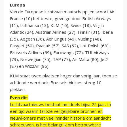
Europa
Van de Europese luchtvaartmaatschappijen scoort Air
France (10) het beste, gevolgd door British Airways
(11), Lufthansa (13), KLM (16), Swiss (18), Virgin
Atlantic (24), Austrian Airlines (27), Finnair (31), Iberia
(35), Aegean (36), Aer Lingus (46), Vueling (48),
EasyJet (50), Ryanair (57), SAS (62), Lot Polish (68),
Brussels Airlines (69), Eurowings (72), TUI Airways
(73), Norwegian (75), TAP (77), Air Malta (80), Jet2
(87) en WizzAir (96).
KLM staat twee plaatsen hoger dan vorig jaar, toen ze
achtiende werd ook. Brussels Airlines steeg 10
plekken.
Even dit:
Luchtvaartnieuws bestaat inmiddels bijna 25 jaar. In
een tijd waarin talloze vergelijkbare bronnen en
nieuwkomers met veel minder historie om aandacht
schreeuwen, is het belangrijk om betrouwbare