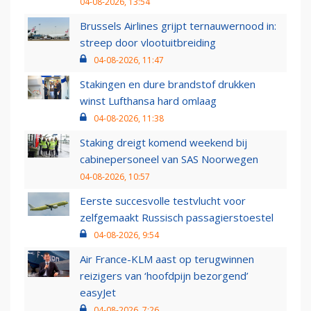
04-08-2026, 13:54
Brussels Airlines grijpt ternauwernood in:
streep door vlootuitbreiding
04-08-2026, 11:47
Stakingen en dure brandstof drukken
winst Lufthansa hard omlaag
04-08-2026, 11:38
Staking dreigt komend weekend bij
cabinepersoneel van SAS Noorwegen
04-08-2026, 10:57
Eerste succesvolle testvlucht voor
zelfgemaakt Russisch passagierstoestel
04-08-2026, 9:54
Air France-KLM aast op terugwinnen
reizigers van ‘hoofdpijn bezorgend’
easyJet
04-08-2026, 7:26