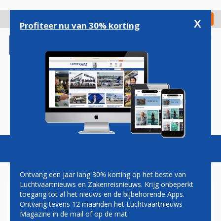
Overslaan
en
x
Digitaal Magazine
Registreer
Check in
naar
Profiteer nu van 30% korting
de
inhoud
gaan
Magazine
Podcasts
Vacatures
Toggl
naviga
Ontvang een jaar lang 30% korting op het beste van
Luchtvaartnieuws en Zakenreisnieuws. Krijg onbeperkt
toegang tot al het nieuws en de bijbehorende Apps.
SWISS ONTVANGT VIJFDE
Ontvang tevens 12 maanden het Luchtvaartnieuws
BOMBARDIER CS100
Magazine in de mail of op de mat.