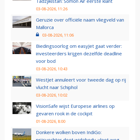
Tadzjikistan: Somon Air eerste klant
03-08-2026, 11:26
Geruzie over officiële naam vliegveld van
Mallorca
03-08-2026, 11:06
Biedingsoorlog om easyJet gaat verder:
investeerders krijgen dezelfde deadline
voor bod
03-08-2026, 10:43
WestJet annuleert voor tweede dag op rij
vlucht naar Schiphol
03-08-2026, 10:02
VisionSafe wijst Europese airlines op
gevaren rook in de cockpit
01-08-2026, 8:00
Donkere wolken boven IndiGo:
prijsvechter doet widebody-vloot weg