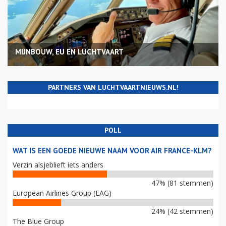
MIJNBOUW, EU EN LUCHTVAART
PARTNERS VAN LUCHTVAARTNIEUWS.NL!
POLL
WAT IS EEN GOEDE NIEUWE NAAM VOOR AIR FRANCE-KLM?
Verzin alsjeblieft iets anders
47% (81 stemmen)
European Airlines Group (EAG)
24% (42 stemmen)
The Blue Group