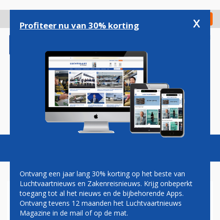
Overslaan
en
x
Digitaal Magazine
Registreer
Check in
naar
Profiteer nu van 30% korting
de
inhoud
gaan
Magazine
Podcasts
Vacatures
Toggl
naviga
Ontvang een jaar lang 30% korting op het beste van
Luchtvaartnieuws en Zakenreisnieuws. Krijg onbeperkt
toegang tot al het nieuws en de bijbehorende Apps.
SWISS VERDUBBELT
Ontvang tevens 12 maanden het Luchtvaartnieuws
TOEKOMSTIGE AIRBUS A350-
Magazine in de mail of op de mat.