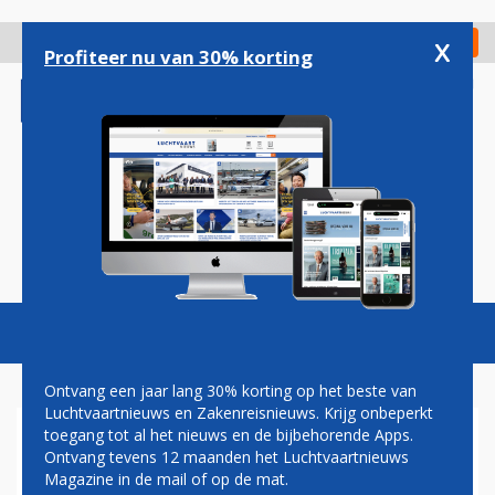
Overslaan
en
x
Digitaal Magazine
Registreer
Check in
naar
Profiteer nu van 30% korting
de
inhoud
gaan
Magazine
Podcasts
Vacatures
Toggl
naviga
Ontvang een jaar lang 30% korting op het beste van
Luchtvaartnieuws en Zakenreisnieuws. Krijg onbeperkt
toegang tot al het nieuws en de bijbehorende Apps.
SWISS VERDUBBELT
Ontvang tevens 12 maanden het Luchtvaartnieuws
TOEKOMSTIGE AIRBUS A350-
Magazine in de mail of op de mat.