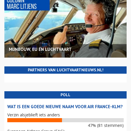
MIJNBOUW, EU EN LUCHTVAART
PARTNERS VAN LUCHTVAARTNIEUWS.NL!
POLL
WAT IS EEN GOEDE NIEUWE NAAM VOOR AIR FRANCE-KLM?
Verzin alsjeblieft iets anders
47% (81 stemmen)