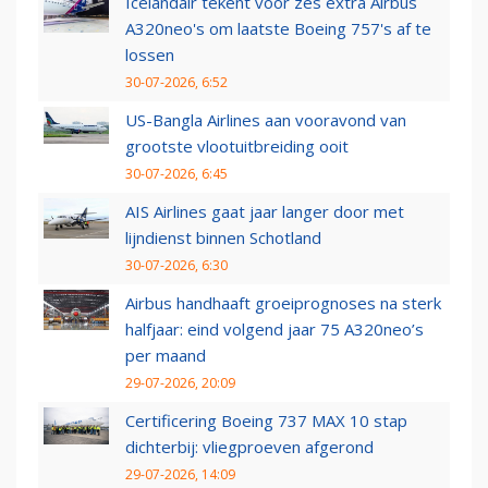
Icelandair tekent voor zes extra Airbus
A320neo's om laatste Boeing 757's af te
lossen
30-07-2026, 6:52
US-Bangla Airlines aan vooravond van
grootste vlootuitbreiding ooit
30-07-2026, 6:45
AIS Airlines gaat jaar langer door met
lijndienst binnen Schotland
30-07-2026, 6:30
Airbus handhaaft groeiprognoses na sterk
halfjaar: eind volgend jaar 75 A320neo’s
per maand
29-07-2026, 20:09
Certificering Boeing 737 MAX 10 stap
dichterbij: vliegproeven afgerond
29-07-2026, 14:09