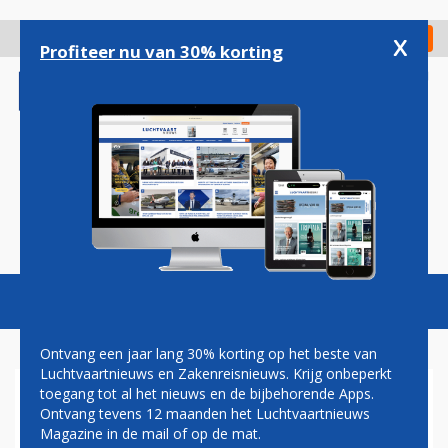
Overslaan
en
x
Digitaal Magazine
Registreer
Check in
naar
Profiteer nu van 30% korting
de
inhoud
gaan
Magazine
Podcasts
Vacatures
Toggl
naviga
Ontvang een jaar lang 30% korting op het beste van
Luchtvaartnieuws en Zakenreisnieuws. Krijg onbeperkt
toegang tot al het nieuws en de bijbehorende Apps.
VERLIES 1 MILJARD DOLLAR
Ontvang tevens 12 maanden het Luchtvaartnieuws
VERHOOGT DRUK OP
Magazine in de mail of op de mat.