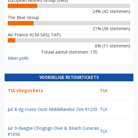
European Airlines Group (EAG)
24% (42 stemmen)
The Blue Group
21% (36 stemmen)
Air-France-KLM-SAS(-TAP)
6% (11 stemmen)
Totaal aantal stemmen: 170
Meer polls
VOORDELIGE RETOURTICKETS
TUI vliegtickets
TUI
Jul: 8-dg cruise Oost Middellandse Zee €1235
TUI
Jul: 9-daagse Chogogo Dive & Beach Curacao
TUI
€1056