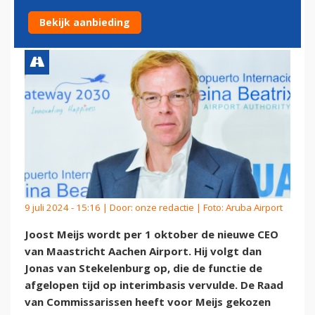
AACHEN AIRPORT
Bekijk aanbieding
9 juli 2024 - 15:16 | Door:
onze redactie
| Foto: Aruba Airport
Joost Meijs wordt per 1 oktober de nieuwe CEO
van Maastricht Aachen Airport. Hij volgt dan
Jonas van Stekelenburg op, die de functie de
afgelopen tijd op interimbasis vervulde. De Raad
van Commissarissen heeft voor Meijs gekozen