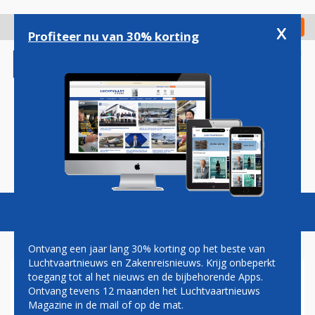
Overslaan
en
x
Digitaal Magazine
Registreer
Check in
naar
Profiteer nu van 30% korting
de
inhoud
gaan
Magazine
Podcasts
Vacatures
Toggl
naviga
Ontvang een jaar lang 30% korting op het beste van
Luchtvaartnieuws en Zakenreisnieuws. Krijg onbeperkt
toegang tot al het nieuws en de bijbehorende Apps.
JOOST MEIJS WORDT NIEUWE
Ontvang tevens 12 maanden het Luchtvaartnieuws
TOPMAN VAN MAASTRICHT
Magazine in de mail of op de mat.