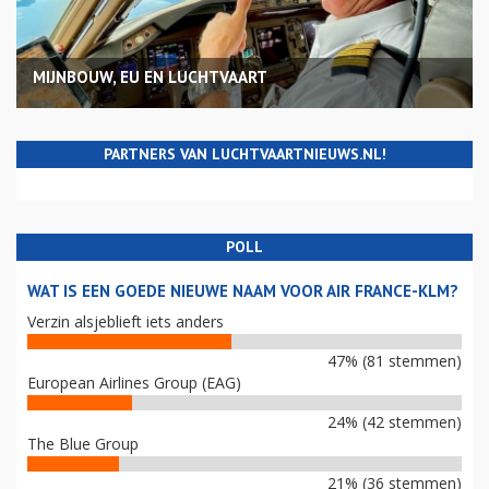
MIJNBOUW, EU EN LUCHTVAART
PARTNERS VAN LUCHTVAARTNIEUWS.NL!
POLL
WAT IS EEN GOEDE NIEUWE NAAM VOOR AIR FRANCE-KLM?
Verzin alsjeblieft iets anders
47% (81 stemmen)
European Airlines Group (EAG)
24% (42 stemmen)
The Blue Group
21% (36 stemmen)