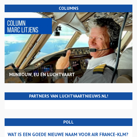
COLUMNS
MIJNBOUW, EU EN LUCHTVAART
PARTNERS VAN LUCHTVAARTNIEUWS.NL!
POLL
WAT IS EEN GOEDE NIEUWE NAAM VOOR AIR FRANCE-KLM?