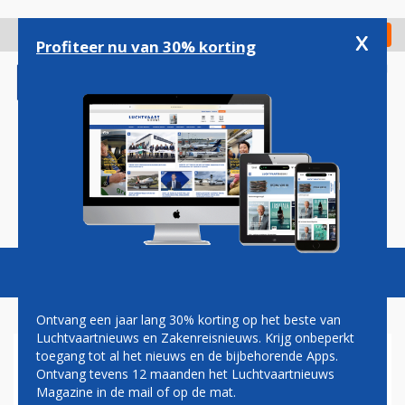
Overslaan
en
x
Digitaal Magazine
Registreer
Check in
naar
Profiteer nu van 30% korting
de
inhoud
gaan
Magazine
Podcasts
Vacatures
Toggl
naviga
Ontvang een jaar lang 30% korting op het beste van
Luchtvaartnieuws en Zakenreisnieuws. Krijg onbeperkt
toegang tot al het nieuws en de bijbehorende Apps.
VERREGAANDE BEPERKINGEN
Ontvang tevens 12 maanden het Luchtvaartnieuws
BELEMMEREN GROEI
Magazine in de mail of op de mat.