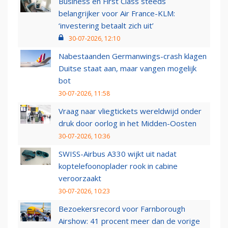
Business en First Class steeds
belangrijker voor Air France-KLM:
‘investering betaalt zich uit’
30-07-2026, 12:10
Nabestaanden Germanwings-crash klagen
Duitse staat aan, maar vangen mogelijk
bot
30-07-2026, 11:58
Vraag naar vliegtickets wereldwijd onder
druk door oorlog in het Midden-Oosten
30-07-2026, 10:36
SWISS-Airbus A330 wijkt uit nadat
koptelefoonoplader rook in cabine
veroorzaakt
30-07-2026, 10:23
Bezoekersrecord voor Farnborough
Airshow: 41 procent meer dan de vorige