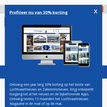
Overslaan
en
x
Digitaal Magazine
Registreer
Check in
naar
Profiteer nu van 30% korting
de
inhoud
gaan
Magazine
Podcasts
Vacatures
Toggl
naviga
Ontvang een jaar lang 30% korting op het beste van
Luchtvaartnieuws en Zakenreisnieuws. Krijg onbeperkt
toegang tot al het nieuws en de bijbehorende Apps.
VLIEGVERKEER EINDHOVEN
Ontvang tevens 12 maanden het Luchtvaartnieuws
AIRPORT ENIGE TIJD
Magazine in de mail of op de mat.