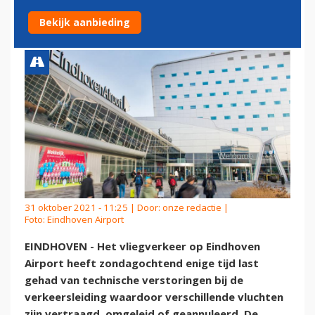
VERSTOORD
Bekijk aanbieding
31 oktober 2021 - 11:25 | Door:
onze redactie
|
Foto: Eindhoven Airport
EINDHOVEN - Het vliegverkeer op Eindhoven
Airport heeft zondagochtend enige tijd last
gehad van technische verstoringen bij de
verkeersleiding waardoor verschillende vluchten
zijn vertraagd, omgeleid of geannuleerd. De