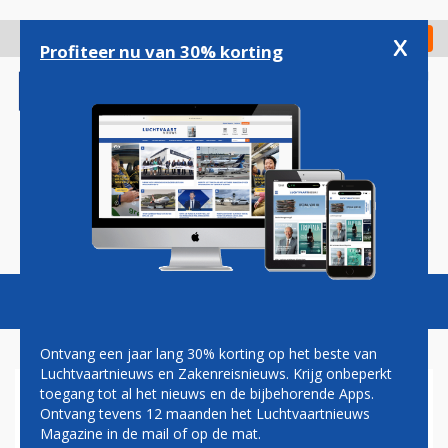
Overslaan
en
x
Digitaal Magazine
Registreer
Check in
naar
Profiteer nu van 30% korting
de
inhoud
gaan
Magazine
Podcasts
Vacatures
Toggl
naviga
Ontvang een jaar lang 30% korting op het beste van
Luchtvaartnieuws en Zakenreisnieuws. Krijg onbeperkt
toegang tot al het nieuws en de bijbehorende Apps.
ZWEEDSE UITBREIDING SAS
Ontvang tevens 12 maanden het Luchtvaartnieuws
DOODSTEEK VOOR
Magazine in de mail of op de mat.