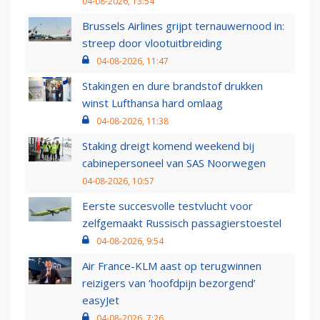
04-08-2026, 13:54
Brussels Airlines grijpt ternauwernood in:
streep door vlootuitbreiding
04-08-2026, 11:47
Stakingen en dure brandstof drukken
winst Lufthansa hard omlaag
04-08-2026, 11:38
Staking dreigt komend weekend bij
cabinepersoneel van SAS Noorwegen
04-08-2026, 10:57
Eerste succesvolle testvlucht voor
zelfgemaakt Russisch passagierstoestel
04-08-2026, 9:54
Air France-KLM aast op terugwinnen
reizigers van ‘hoofdpijn bezorgend’
easyJet
04-08-2026, 7:26