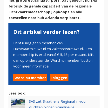
het grotere Arlanda Airport. Dat gebeurt nu SAS
feitelijk de gehele capaciteit van de regionale
luchtvaartmaatschappij opkoopt en alle
toestellen naar hub Arlanda verplaatst.
Dit artikel verder lezen?
Bent u nog geen member van
Luchtvaartnieuws.nl en Zakenreisnieuws.nl? Een
membership is er al vanaf € 5,45 per maand. Klik
dan op onderstaande 'Word nu member' button
voor meer informatie.
Word nu member
Inloggen
Lees ook:
SAS zet Braathens Regional in voor
vluchten binnen Scandinavië