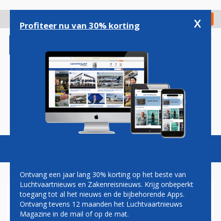
Overslaan
en
x
Digitaal Magazine
Registreer
Check in
naar
Profiteer nu van 30% korting
de
inhoud
gaan
Magazine
Podcasts
Vacatures
Toggl
naviga
Ontvang een jaar lang 30% korting op het beste van
Luchtvaartnieuws en Zakenreisnieuws. Krijg onbeperkt
toegang tot al het nieuws en de bijbehorende Apps.
LANDEN AKKOORD MET
Ontvang tevens 12 maanden het Luchtvaartnieuws
EMISSIEPLAN ICAO
Magazine in de mail of op de mat.