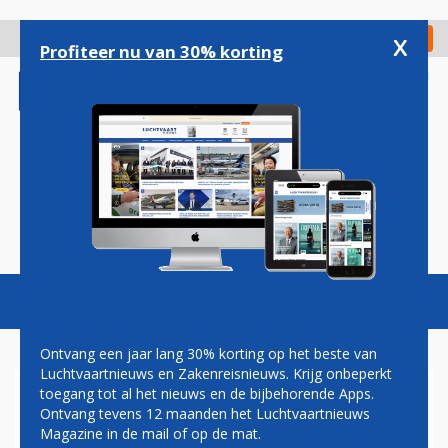
Overslaan
en
x
Digitaal Magazine
Registreer
Check in
naar
Profiteer nu van 30% korting
de
inhoud
gaan
Magazine
Podcasts
Vacatures
Toggl
naviga
Ontvang een jaar lang 30% korting op het beste van
Luchtvaartnieuws en Zakenreisnieuws. Krijg onbeperkt
toegang tot al het nieuws en de bijbehorende Apps.
OPRICHTING VLIEGCLUB
Ontvang tevens 12 maanden het Luchtvaartnieuws
SEPPEFLIGHTS
Magazine in de mail of op de mat.