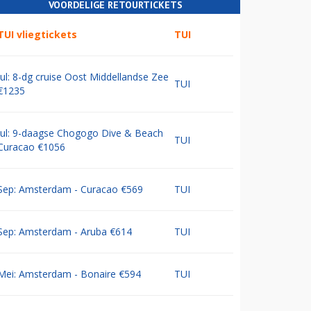
VOORDELIGE RETOURTICKETS
TUI vliegtickets
TUI
Jul: 8-dg cruise Oost Middellandse Zee
TUI
€1235
Jul: 9-daagse Chogogo Dive & Beach
TUI
Curacao €1056
Sep: Amsterdam - Curacao €569
TUI
Sep: Amsterdam - Aruba €614
TUI
Mei: Amsterdam - Bonaire €594
TUI