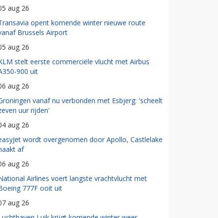
05 aug 26
Transavia opent komende winter nieuwe route
vanaf Brussels Airport
05 aug 26
KLM stelt eerste commerciële vlucht met Airbus
A350-900 uit
06 aug 26
Groningen vanaf nu verbonden met Esbjerg: 'scheelt
zeven uur rijden'
04 aug 26
easyJet wordt overgenomen door Apollo, Castlelake
haakt af
06 aug 26
National Airlines voert langste vrachtvlucht met
Boeing 777F ooit uit
07 aug 26
Luchthaven Luik krijgt komende winter weer