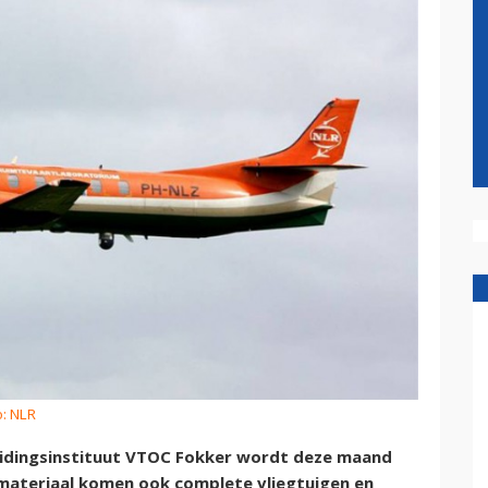
o: NLR
leidingsinstituut VTOC Fokker wordt deze maand
smateriaal komen ook complete vliegtuigen en