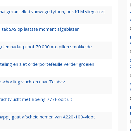
hai gecancelled vanwege tyfoon, ook KLM vliegt niet
 tak SAS op laatste moment afgeblazen
elen nadat piloot 70.000 xtc-pillen smokkelde
elling en ziet orderportefeuille verder groeien
chorting vluchten naar Tel Aviv
vrachtvlucht met Boeing 777F ooit uit
happij gaat afscheid nemen van A220-100-vloot