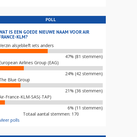
POLL
WAT IS EEN GOEDE NIEUWE NAAM VOOR AIR
FRANCE-KLM?
Verzin alsjeblieft iets anders
47% (81 stemmen)
European Airlines Group (EAG)
24% (42 stemmen)
The Blue Group
21% (36 stemmen)
Air-France-KLM-SAS(-TAP)
6% (11 stemmen)
Totaal aantal stemmen: 170
Meer polls