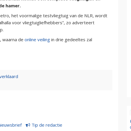
de hamer.
etro, het voormalige testvliegtuig van de NLR, wordt
halla voor vliegtuigliefhebbers”, zo adverteert
p.
s, waarna de
online veiling
in drie gedeeltes zal
 verklaard
nieuwsbrief
Tip de redactie