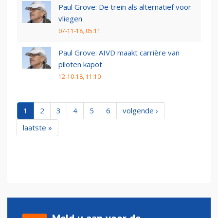
Paul Grove: De trein als alternatief voor
vliegen
07-11-18, 05:11
Paul Grove: AIVD maakt carrière van
piloten kapot
12-10-18, 11:10
1
2
3
4
5
6
volgende ›
laatste »
Meld u aan voor de