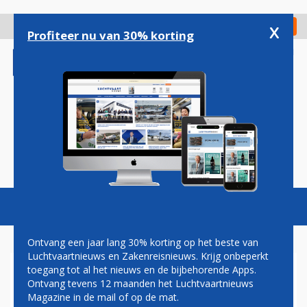
Overslaan
en
x
Digitaal Magazine
Registreer
Check in
naar
Profiteer nu van 30% korting
de
inhoud
gaan
Magazine
Podcasts
Vacatures
Toggl
naviga
Ontvang een jaar lang 30% korting op het beste van
Luchtvaartnieuws en Zakenreisnieuws. Krijg onbeperkt
toegang tot al het nieuws en de bijbehorende Apps.
CHRISTA KLOOSMAN: RAVEL
Ontvang tevens 12 maanden het Luchtvaartnieuws
EN SCHIMMELKAAS
Magazine in de mail of op de mat.