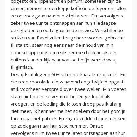
opgestoken, lippenstift en parfum. Zometeen zijn ze
binnen, nemen ze een kopje koffie in de foyer en zullen
ze op zoek gaan naar hun zitplaatsen. Om vervolgens
zeker twee uur te ontsnappen aan hun alledaagse
bezigheden en op te gaan in de muziek. Verschillende
stukken van Ravel zullen ten gehore worden gebracht.
Ik sta stil, staar nog eens naar de inhoud van m’n
boodschappentas en realiseer me dat ik nu als een
buitenstaander kijk naar wat ooit míjn wereld was.
Ik glimlach.
Destijds at ik geen 60+ schimmelkaas. Ik dronk niet. En
die reep chocolade die vanavond ongetwijfeld opgaat,
at ik voorheen verspreid over twee weken. M’n voeten
staan niet meer zo ver naar buiten gedraaid als
vroeger, en de kleding die ik toen droeg pas ik allang
niet meer. Ik herinner me het stiekem door het gordijn
turen naar het publiek. En zag dezelfde chique mensen
op zoek gaan naar hun stoelnummer. Om ze
vervolgens ruim twee uur te laten ontsnappen aan hun