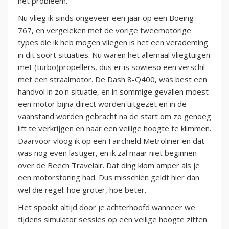
het probleem.
Nu vlieg ik sinds ongeveer een jaar op een Boeing
767, en vergeleken met de vorige tweemotorige
types die ik heb mogen vliegen is het een verademing
in dit soort situaties. Nu waren het allemaal vliegtuigen
met (turbo)propellers, dus er is sowieso een verschil
met een straalmotor. De Dash 8-Q400, was best een
handvol in zo'n situatie, en in sommige gevallen moest
een motor bijna direct worden uitgezet en in de
vaanstand worden gebracht na de start om zo genoeg
lift te verkrijgen en naar een veilige hoogte te klimmen.
Daarvoor vloog ik op een Fairchield Metroliner en dat
was nog even lastiger, en ik zal maar niet beginnen
over de Beech Travelair. Dat ding klom amper als je
een motorstoring had. Dus misschien geldt hier dan
wel die regel: hoe groter, hoe beter.
Het spookt altijd door je achterhoofd wanneer we
tijdens simulator sessies op een veilige hoogte zitten