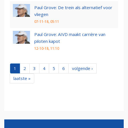
Paul Grove: De trein als alternatief voor
vliegen
07-11-18, 05:11
Paul Grove: AIVD maakt carrière van
piloten kapot
12-10-18, 11:10
1
2
3
4
5
6
volgende ›
laatste »