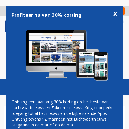
Overslaan
en
x
Digitaal Magazine
Registreer
Check in
naar
Profiteer nu van 30% korting
de
inhoud
gaan
Magazine
Podcasts
Vacatures
Toggl
naviga
Ontvang een jaar lang 30% korting op het beste van
Luchtvaartnieuws en Zakenreisnieuws. Krijg onbeperkt
toegang tot al het nieuws en de bijbehorende Apps.
DAVID VAN VLIET: RIBBEN
Ontvang tevens 12 maanden het Luchtvaartnieuws
Magazine in de mail of op de mat.