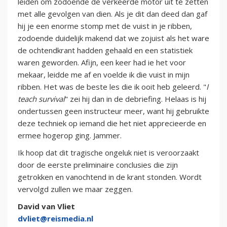
leiden om zodoende de verkeerde motor uit te zetten
met alle gevolgen van dien. Als je dit dan deed dan gaf
hij je een enorme stomp met de vuist in je ribben,
zodoende duidelijk makend dat we zojuist als het ware
de ochtendkrant hadden gehaald en een statistiek
waren geworden. Afijn, een keer had ie het voor
mekaar, leidde me af en voelde ik die vuist in mijn
ribben. Het was de beste les die ik ooit heb geleerd. "
I
teach survival
" zei hij dan in de debriefing. Helaas is hij
ondertussen geen instructeur meer, want hij gebruikte
deze techniek op iemand die het niet apprecieerde en
ermee hogerop ging. Jammer.
Ik hoop dat dit tragische ongeluk niet is veroorzaakt
door de eerste preliminaire conclusies die zijn
getrokken en vanochtend in de krant stonden. Wordt
vervolgd zullen we maar zeggen.
David van Vliet
dvliet@reismedia.nl