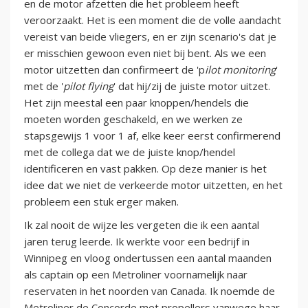
en de motor afzetten die het probleem heeft
veroorzaakt. Het is een moment die de volle aandacht
vereist van beide vliegers, en er zijn scenario's dat je
er misschien gewoon even niet bij bent. Als we een
motor uitzetten dan confirmeert de 'p
ilot monitoring
'
met de '
pilot flying
' dat hij/zij de juiste motor uitzet.
Het zijn meestal een paar knoppen/hendels die
moeten worden geschakeld, en we werken ze
stapsgewijs 1 voor 1 af, elke keer eerst confirmerend
met de collega dat we de juiste knop/hendel
identificeren en vast pakken. Op deze manier is het
idee dat we niet de verkeerde motor uitzetten, en het
probleem een stuk erger maken.
Ik zal nooit de wijze les vergeten die ik een aantal
jaren terug leerde. Ik werkte voor een bedrijf in
Winnipeg en vloog ondertussen een aantal maanden
als captain op een Metroliner voornamelijk naar
reservaten in het noorden van Canada. Ik noemde de
Metroliner de Concorde met propellers vanwege haar