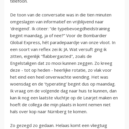
telefoon.
De toon van de conversatie was in die tien minuten
omgeslagen van informatief en vrijblijvend naar
'dreigend'. Ik citeer: “de typebevoegdheidstraining
begint maandag, ja of nee?” Voor de Bombardier
Global Express, hét paradepaardje van onze vloot. In
een soort van reflex zei ik: JA. Wat versuft ging ik
zitten, eigenlijk "flabbergasted", zoals de
Engelstaligen dat zo mooi kunnen zeggen. Zo kreeg
deze - tot op heden - heerlijke rotatie, zo vlak voor
het eind een heel onverwachte wending. Het was
woensdag en de ‘typerating’ begint dus op maandag.
Ik vraag om de volgende dag naar huis te kunnen, dan
kan ik nog een laatste vluchtje op de Learjet maken en
hoeft de collega die mijn plaats in komt nemen niet
hals over kop naar Nürnberg te komen.
Zo gezegd zo gedaan. Helaas komt een vliegtuig