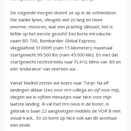
De volgende morgen doemt ze op in de ochtendzon.
Die slanke lijnen, vleugels wel zo lang en twee
enorme...motoren, wat een prachtig silhouet, het is
liefde op het eerste gezicht! Een korte introductie:
naam BD 700, Bombardier Global Express;
vliegplafond 51000ft (ruim 15 kilometer); maximaal
startgewicht 99.500 lbs (ruim 45.000 kilo). En met dat
startgewicht rechtstreeks naar FL410; Mmo van .89 en
een ‘endurance’ van veertien uur...
Vanuit Madrid zetten we koers naar Turijn. Na elf
landingen aldaar (zes voor m'n collega en vijf voor mij),
vliegen we in vijftien minuutjes naar Nice voor mijn
laatste landing. Ik val met m'n neus in de boter, in
gebruik is baan 22 aangevlogen middels de VOR B met
visual track... En zo komt op Nice ook aan dit avontuur
een einde.