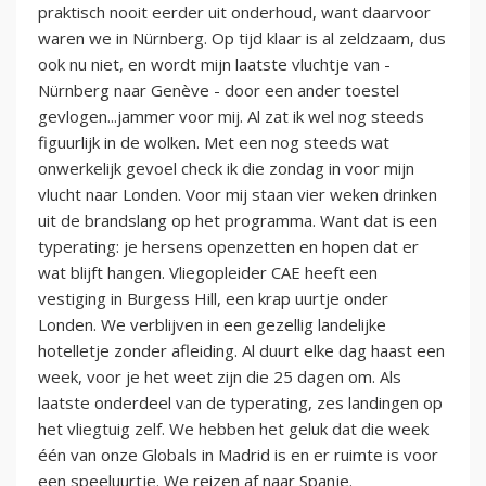
praktisch nooit eerder uit onderhoud, want daarvoor
waren we in Nürnberg. Op tijd klaar is al zeldzaam, dus
ook nu niet, en wordt mijn laatste vluchtje van -
Nürnberg naar Genève - door een ander toestel
gevlogen...jammer voor mij. Al zat ik wel nog steeds
figuurlijk in de wolken.‬ Met een nog steeds wat
onwerkelijk gevoel check ik die zondag in voor mijn
vlucht naar Londen. Voor mij staan vier weken drinken
uit de brandslang op het programma. Want dat is een
typerating: je hersens openzetten en hopen dat er
wat blijft hangen. Vliegopleider CAE heeft een
vestiging in Burgess Hill, een krap uurtje onder
Londen. We verblijven in een gezellig landelijke
hotelletje zonder afleiding. Al duurt elke dag haast een
week, voor je het weet zijn die 25 dagen om. Als
laatste onderdeel van de typerating, zes landingen op
het vliegtuig zelf. We hebben het geluk dat die week
één van onze Globals in Madrid is en er ruimte is voor
een speeluurtje. We reizen af naar Spanje.