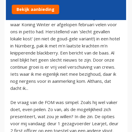
21 mei 2012
Bekijk aanbieding
Het is een koude, kraakheldere winterdag. Zo een als
waar Koning Winter er afgelopen februari velen voor
ons in petto had. Herstellend van 'slecht gevallen
lokale kost' (en niet de goud-gele variant!) in een hotel
in Nürnberg, pak ik met m'n laatste krachten m'n
knipperende blackberry. Een bericht van de baas. Al
snel blijkt het geen slecht nieuws te zijn. Door onze
continue groei is er vrij veel verschuiving van crews.
Iets waar ik me eigenlijk niet mee bezighoud, daar ik
nog nergens voor in aanmerking kom. Althans, dat
dacht ik...
De vraag van de FOM was simpel. Zoals hij wel vaker
doet, even peilen. Zo van, als de mogelijkheid zich
presenteert, wat zou je willen? In die zin. De opties
voor mij vandaag: deur 1 gezagvoerder Learjet, deur
2 first officer op een toestel van een andere vloot.