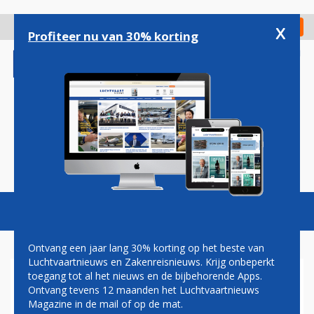
Overslaan
en
x
Digitaal Magazine
Registreer
Check in
naar
Profiteer nu van 30% korting
de
inhoud
gaan
Magazine
Podcasts
Vacatures
Toggl
naviga
Ontvang een jaar lang 30% korting op het beste van
Luchtvaartnieuws en Zakenreisnieuws. Krijg onbeperkt
toegang tot al het nieuws en de bijbehorende Apps.
ERIC VAN WALSEM: HOGEROP
Ontvang tevens 12 maanden het Luchtvaartnieuws
Magazine in de mail of op de mat.