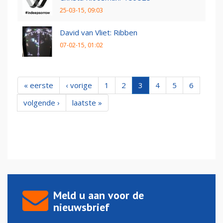
25-03-15, 09:03
David van Vliet: Ribben
07-02-15, 01:02
« eerste
‹ vorige
1
2
3
4
5
6
volgende ›
laatste »
Meld u aan voor de
nieuwsbrief