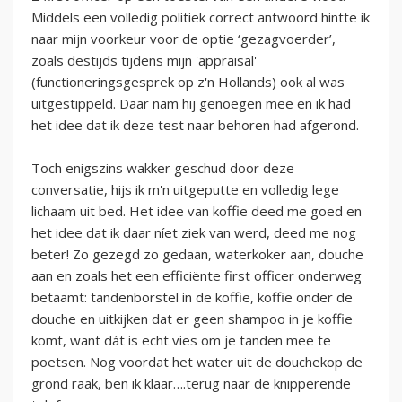
Middels een volledig politiek correct antwoord hintte ik
naar mijn voorkeur voor de optie ‘gezagvoerder’,
zoals destijds tijdens mijn 'appraisal'
(functioneringsgesprek op z'n Hollands) ook al was
uitgestippeld. Daar nam hij genoegen mee en ik had
het idee dat ik deze test naar behoren had afgerond.
Toch enigszins wakker geschud door deze
conversatie, hijs ik m'n uitgeputte en volledig lege
lichaam uit bed. Het idee van koffie deed me goed en
het idee dat ik daar níet ziek van werd, deed me nog
beter! Zo gezegd zo gedaan, waterkoker aan, douche
aan en zoals het een efficiënte first officer onderweg
betaamt: tandenborstel in de koffie, koffie onder de
douche en uitkijken dat er geen shampoo in je koffie
komt, want dát is echt vies om je tanden mee te
poetsen. Nog voordat het water uit de douchekop de
grond raak, ben ik klaar….terug naar de knipperende