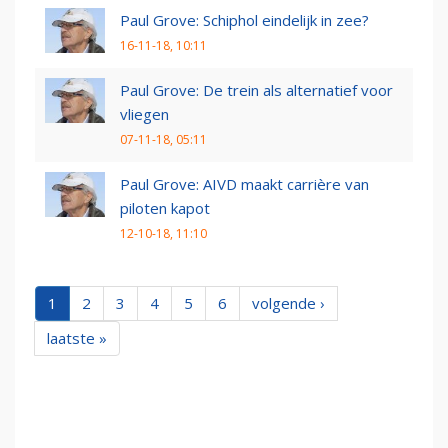
Paul Grove: Schiphol eindelijk in zee?
16-11-18, 10:11
Paul Grove: De trein als alternatief voor
vliegen
07-11-18, 05:11
Paul Grove: AIVD maakt carrière van
piloten kapot
12-10-18, 11:10
1
2
3
4
5
6
volgende ›
laatste »