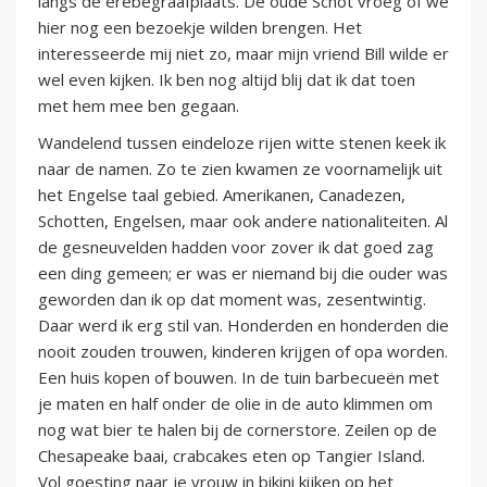
langs de erebegraafplaats. De oude Schot vroeg of we
hier nog een bezoekje wilden brengen. Het
interesseerde mij niet zo, maar mijn vriend Bill wilde er
wel even kijken. Ik ben nog altijd blij dat ik dat toen
met hem mee ben gegaan.
Wandelend tussen eindeloze rijen witte stenen keek ik
naar de namen. Zo te zien kwamen ze voornamelijk uit
het Engelse taal gebied. Amerikanen, Canadezen,
Schotten, Engelsen, maar ook andere nationaliteiten. Al
de gesneuvelden hadden voor zover ik dat goed zag
een ding gemeen; er was er niemand bij die ouder was
geworden dan ik op dat moment was, zesentwintig.
Daar werd ik erg stil van. Honderden en honderden die
nooit zouden trouwen, kinderen krijgen of opa worden.
Een huis kopen of bouwen. In de tuin barbecueën met
je maten en half onder de olie in de auto klimmen om
nog wat bier te halen bij de cornerstore. Zeilen op de
Chesapeake baai, crabcakes eten op Tangier Island.
Vol goesting naar je vrouw in bikini kijken op het