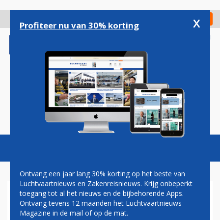
Overslaan
en
x
Digitaal Magazine
Registreer
Check in
naar
Profiteer nu van 30% korting
de
inhoud
gaan
Magazine
Podcasts
Vacatures
Toggl
naviga
Ontvang een jaar lang 30% korting op het beste van
Luchtvaartnieuws en Zakenreisnieuws. Krijg onbeperkt
toegang tot al het nieuws en de bijbehorende Apps.
HERMAN MATEBOER: BILL &
Ontvang tevens 12 maanden het Luchtvaartnieuws
BILL
Magazine in de mail of op de mat.