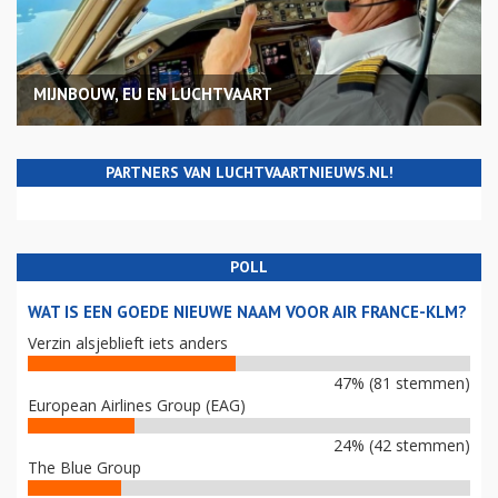
MIJNBOUW, EU EN LUCHTVAART
PARTNERS VAN LUCHTVAARTNIEUWS.NL!
POLL
WAT IS EEN GOEDE NIEUWE NAAM VOOR AIR FRANCE-KLM?
Verzin alsjeblieft iets anders
47% (81 stemmen)
European Airlines Group (EAG)
24% (42 stemmen)
The Blue Group