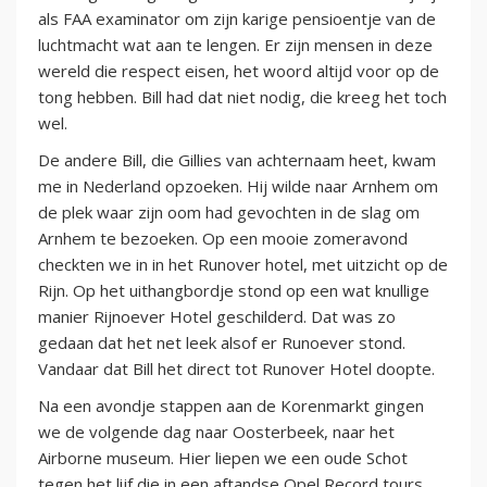
als FAA examinator om zijn karige pensioentje van de
luchtmacht wat aan te lengen. Er zijn mensen in deze
wereld die respect eisen, het woord altijd voor op de
tong hebben. Bill had dat niet nodig, die kreeg het toch
wel.
De andere Bill, die Gillies van achternaam heet, kwam
me in Nederland opzoeken. Hij wilde naar Arnhem om
de plek waar zijn oom had gevochten in de slag om
Arnhem te bezoeken. Op een mooie zomeravond
checkten we in in het Runover hotel, met uitzicht op de
Rijn. Op het uithangbordje stond op een wat knullige
manier Rijnoever Hotel geschilderd. Dat was zo
gedaan dat het net leek alsof er Runoever stond.
Vandaar dat Bill het direct tot Runover Hotel doopte.
Na een avondje stappen aan de Korenmarkt gingen
we de volgende dag naar Oosterbeek, naar het
Airborne museum. Hier liepen we een oude Schot
tegen het lijf die in een aftandse Opel Record tours