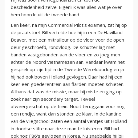
bescheidenheid zelve. Eigenlijk was alles wat je over
hem hoorde uit de tweede hand.
Een keer, na mijn Commercial Pilot's examen, zat hij op
de praatstoel. Bill vertelde hoe hij in een DeHavilland
Beaver, met een mitrailleur op de vloer voor de open
deur geschroefd, rondvloog. De schutter lag met
banden vastgebonden aan de vloer en zo joeg men
achter de Noord Vietnamezen aan. Vandaar kwam het
gesprek op zijn tijd in de Tweede Wereldoorlog en ja
hij had ook boven Holland gevlogen. Daar had hij een
keer een goederentrein aan flarden moeten schieten.
Althans dat was de missie, maar hij miste en ging op
zoek naar zijn secondary target. Teveel
afweergeschut op de trein. Nooit teruggaan voor nog
een rondje, want dan stonden ze klaar. In de kantine
van de vliegschool zaten een aantal ventjes uit Holland
in doodse stilte naar deze man te luisteren. Bill had
ook nog F86's gevlogen in Korea. Nu snabbelde hij bij