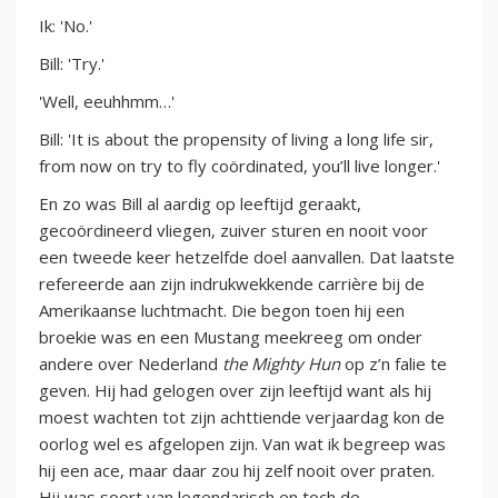
Ik: 'No.'
Bill: 'Try.'
'Well, eeuhhmm…'
Bill: 'It is about the propensity of living a long life sir,
from now on try to fly coördinated, you’ll live longer.'
En zo was Bill al aardig op leeftijd geraakt,
gecoördineerd vliegen, zuiver sturen en nooit voor
een tweede keer hetzelfde doel aanvallen. Dat laatste
refereerde aan zijn indrukwekkende carrière bij de
Amerikaanse luchtmacht. Die begon toen hij een
broekie was en een Mustang meekreeg om onder
andere over Nederland
the Mighty Hun
op z’n falie te
geven. Hij had gelogen over zijn leeftijd want als hij
moest wachten tot zijn achttiende verjaardag kon de
oorlog wel es afgelopen zijn. Van wat ik begreep was
hij een ace, maar daar zou hij zelf nooit over praten.
Hij was soort van legendarisch en toch de