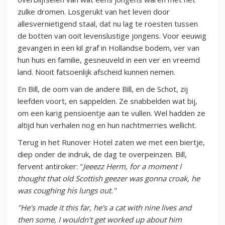
zulke dromen. Losgerukt van het leven door
allesvernietigend staal, dat nu lag te roesten tussen
de botten van ooit levenslustige jongens. Voor eeuwig
gevangen in een kil graf in Hollandse bodem, ver van
hun huis en familie, gesneuveld in een ver en vreemd
land. Nooit fatsoenlijk afscheid kunnen nemen.
En Bill, de oom van de andere Bill, en de Schot, zij
leefden voort, en sappelden. Ze snabbelden wat bij,
om een karig pensioentje aan te vullen. Wel hadden ze
altijd hun verhalen nog en hun nachtmerries wellicht.
Terug in het Runover Hotel zaten we met een biertje,
diep onder de indruk, de dag te overpeinzen. Bill,
fervent antiroker: "
Jeeezz Herm, for a moment I
thought that old Scottish geezer was gonna croak, he
was coughing his lungs out."
"He's made it this far, he's a cat with nine lives and
then some, I wouldn't get worked up about him