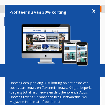
Overslaan
en
x
Digitaal Magazine
Registreer
Check in
naar
Profiteer nu van 30% korting
de
inhoud
gaan
Magazine
Podcasts
Vacatures
Toggl
naviga
Ontvang een jaar lang 30% korting op het beste van
Luchtvaartnieuws en Zakenreisnieuws. Krijg onbeperkt
toegang tot al het nieuws en de bijbehorende Apps.
HERMAN MATEBOER:
Ontvang tevens 12 maanden het Luchtvaartnieuws
CREWBORREL
Magazine in de mail of op de mat.