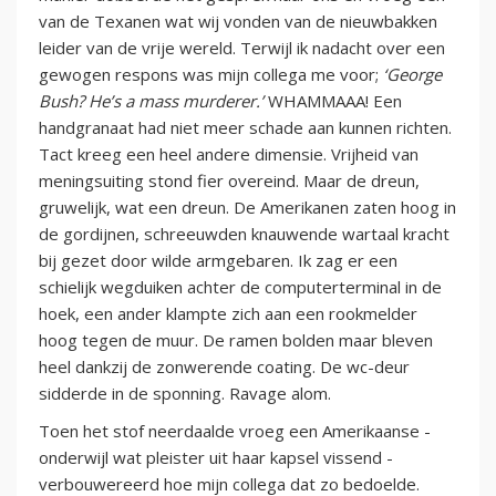
van de Texanen wat wij vonden van de nieuwbakken
leider van de vrije wereld. Terwijl ik nadacht over een
gewogen respons was mijn collega me voor;
‘George
Bush? He’s a mass murderer.’
WHAMMAAA! Een
handgranaat had niet meer schade aan kunnen richten.
Tact kreeg een heel andere dimensie. Vrijheid van
meningsuiting stond fier overeind. Maar de dreun,
gruwelijk, wat een dreun. De Amerikanen zaten hoog in
de gordijnen, schreeuwden knauwende wartaal kracht
bij gezet door wilde armgebaren. Ik zag er een
schielijk wegduiken achter de computerterminal in de
hoek, een ander klampte zich aan een rookmelder
hoog tegen de muur. De ramen bolden maar bleven
heel dankzij de zonwerende coating. De wc-deur
sidderde in de sponning. Ravage alom.
Toen het stof neerdaalde vroeg een Amerikaanse -
onderwijl wat pleister uit haar kapsel vissend -
verbouwereerd hoe mijn collega dat zo bedoelde.