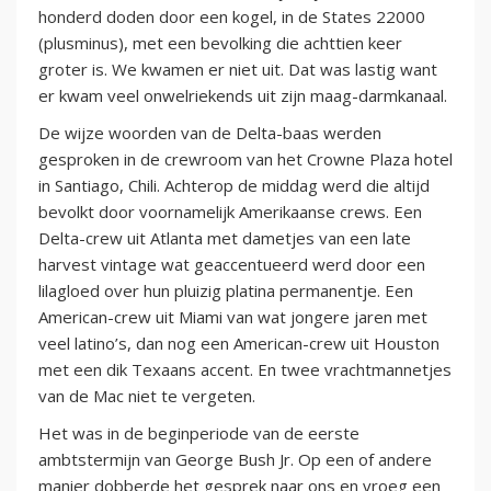
honderd doden door een kogel, in de States 22000
(plusminus), met een bevolking die achttien keer
groter is. We kwamen er niet uit. Dat was lastig want
er kwam veel onwelriekends uit zijn maag-darmkanaal.
De wijze woorden van de Delta-baas werden
gesproken in de crewroom van het Crowne Plaza hotel
in Santiago, Chili. Achterop de middag werd die altijd
bevolkt door voornamelijk Amerikaanse crews. Een
Delta-crew uit Atlanta met dametjes van een late
harvest vintage wat geaccentueerd werd door een
lilagloed over hun pluizig platina permanentje. Een
American-crew uit Miami van wat jongere jaren met
veel latino’s, dan nog een American-crew uit Houston
met een dik Texaans accent. En twee vrachtmannetjes
van de Mac niet te vergeten.
Het was in de beginperiode van de eerste
ambtstermijn van George Bush Jr. Op een of andere
manier dobberde het gesprek naar ons en vroeg een