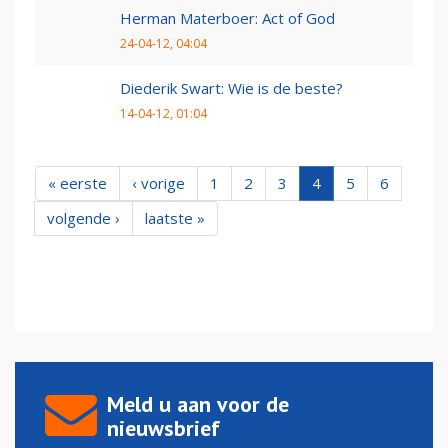
Herman Materboer: Act of God
24-04-12, 04:04
Diederik Swart: Wie is de beste?
14-04-12, 01:04
« eerste
‹ vorige
1
2
3
4
5
6
volgende ›
laatste »
Meld u aan voor de
nieuwsbrief