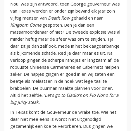
Nou, was zijn antwoord, toen George gouverneur was
van Texas werden er onder zijn bewind elk jaar zo’n
vijftig mensen van
Death Row
gehaald en naar
Kingdom Come
gespoten. Ben je dan een
massamoordenaar of niet? De tweede explosie was al
minder heftig maar de sfeer was om te snijden. Tja,
daar zit je dan zelf ook, mede in het beklaagdenbankje
als bijkomende schade. Red je daar maar es uit. Na
verloop gingen de scherpe randjes er langzaam af, de
robuuste Chileense Carmeneres en Cabernets hielpen
zeker. De hapjes gingen er goed in en wij zaten een
beetje als melaatsen in de hoek wat lege taal te
brabbelen. De buurman maakte plannen voor diner.
Altijd het zelfde. '
Let’s go to Eladio’s on Pio Nono for a
big juicy steak.'
In Texas komt de Gouverneur de wrake toe. Wie het
daar niet mee eens is wordt niet uitgenodigd
gezamenlijk een koe te verorberen. Dus gingen we