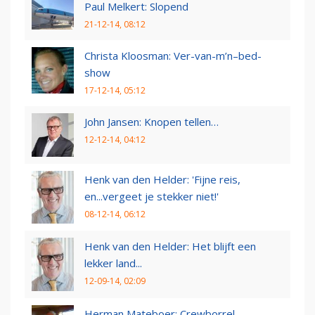
Paul Melkert: Slopend
21-12-14, 08:12
Christa Kloosman: Ver-van-m’n–bed-
show
17-12-14, 05:12
John Jansen: Knopen tellen…
12-12-14, 04:12
Henk van den Helder: 'Fijne reis,
en...vergeet je stekker niet!'
08-12-14, 06:12
Henk van den Helder: Het blijft een
lekker land...
12-09-14, 02:09
Herman Mateboer: Crewborrel