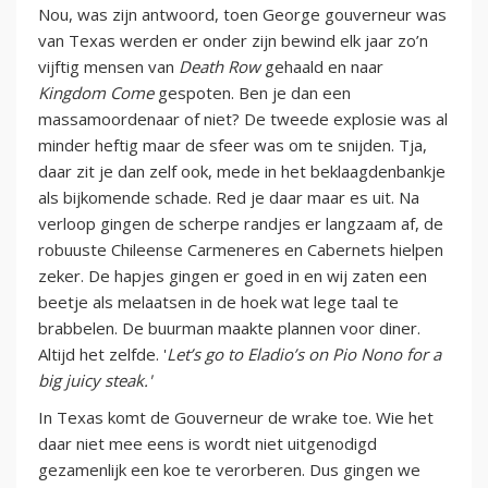
Nou, was zijn antwoord, toen George gouverneur was
van Texas werden er onder zijn bewind elk jaar zo’n
vijftig mensen van
Death Row
gehaald en naar
Kingdom Come
gespoten. Ben je dan een
massamoordenaar of niet? De tweede explosie was al
minder heftig maar de sfeer was om te snijden. Tja,
daar zit je dan zelf ook, mede in het beklaagdenbankje
als bijkomende schade. Red je daar maar es uit. Na
verloop gingen de scherpe randjes er langzaam af, de
robuuste Chileense Carmeneres en Cabernets hielpen
zeker. De hapjes gingen er goed in en wij zaten een
beetje als melaatsen in de hoek wat lege taal te
brabbelen. De buurman maakte plannen voor diner.
Altijd het zelfde. '
Let’s go to Eladio’s on Pio Nono for a
big juicy steak.'
In Texas komt de Gouverneur de wrake toe. Wie het
daar niet mee eens is wordt niet uitgenodigd
gezamenlijk een koe te verorberen. Dus gingen we