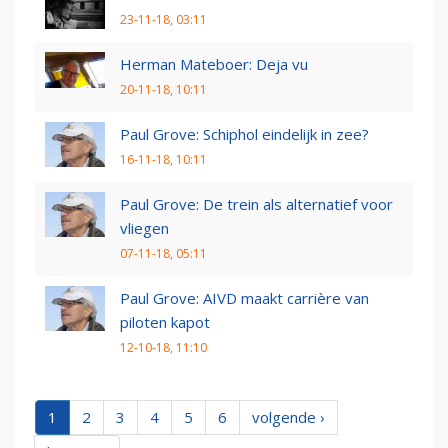
23-11-18, 03:11
Herman Mateboer: Deja vu
20-11-18, 10:11
Paul Grove: Schiphol eindelijk in zee?
16-11-18, 10:11
Paul Grove: De trein als alternatief voor
vliegen
07-11-18, 05:11
Paul Grove: AIVD maakt carrière van
piloten kapot
12-10-18, 11:10
1
2
3
4
5
6
volgende ›