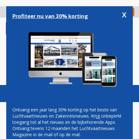
Overslaan
en
x
Digitaal Magazine
Registreer
Check in
naar
Profiteer nu van 30% korting
de
inhoud
gaan
Magazine
Podcasts
Vacatures
Toggl
naviga
Ontvang een jaar lang 30% korting op het beste van
Luchtvaartnieuws en Zakenreisnieuws. Krijg onbeperkt
toegang tot al het nieuws en de bijbehorende Apps.
HERMAN MATEBOER:
Ontvang tevens 12 maanden het Luchtvaartnieuws
CREWBORREL
Magazine in de mail of op de mat.