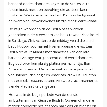
honderd doden door een kogel, in de States 22000
(plusminus), met een bevolking die achttien keer
groter is. We kwamen er niet uit. Dat was lastig want
er kwam veel onwelriekends uit zijn maag-darmkanaal.
De wijze woorden van de Delta-baas werden
gesproken in de crewroom van het Crowne Plaza hotel
in Santiago, Chili. Achterop de middag werd die altijd
bevolkt door voornamelijk Amerikaanse crews. Een
Delta-crew uit Atlanta met dametjes van een late
harvest vintage wat geaccentueerd werd door een
lilagloed over hun pluizig platina permanentje. Een
American-crew uit Miami van wat jongere jaren met
veel latino’s, dan nog een American-crew uit Houston
met een dik Texaans accent. En twee vrachtmannetjes
van de Mac niet te vergeten.
Het was in de beginperiode van de eerste
ambtstermijn van George Bush Jr. Op een of andere
manier dobberde het gesprek naar ons en vroeg een