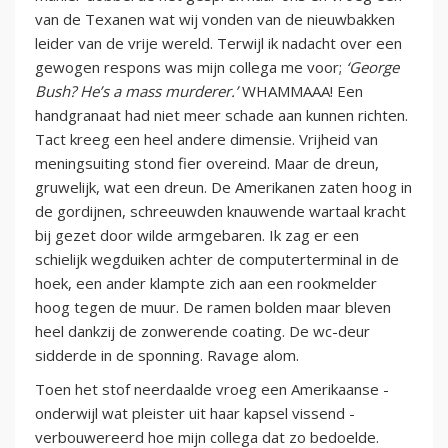
van de Texanen wat wij vonden van de nieuwbakken
leider van de vrije wereld. Terwijl ik nadacht over een
gewogen respons was mijn collega me voor;
‘George
Bush? He’s a mass murderer.’
WHAMMAAA! Een
handgranaat had niet meer schade aan kunnen richten.
Tact kreeg een heel andere dimensie. Vrijheid van
meningsuiting stond fier overeind. Maar de dreun,
gruwelijk, wat een dreun. De Amerikanen zaten hoog in
de gordijnen, schreeuwden knauwende wartaal kracht
bij gezet door wilde armgebaren. Ik zag er een
schielijk wegduiken achter de computerterminal in de
hoek, een ander klampte zich aan een rookmelder
hoog tegen de muur. De ramen bolden maar bleven
heel dankzij de zonwerende coating. De wc-deur
sidderde in de sponning. Ravage alom.
Toen het stof neerdaalde vroeg een Amerikaanse -
onderwijl wat pleister uit haar kapsel vissend -
verbouwereerd hoe mijn collega dat zo bedoelde.