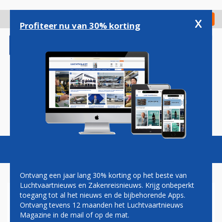
Overslaan
en
x
Digitaal Magazine
Registreer
Check in
naar
Profiteer nu van 30% korting
de
inhoud
gaan
Magazine
Podcasts
Vacatures
Toggl
naviga
Ontvang een jaar lang 30% korting op het beste van
Luchtvaartnieuws en Zakenreisnieuws. Krijg onbeperkt
toegang tot al het nieuws en de bijbehorende Apps.
PAUL GROVE: CONCURRENTIE
Ontvang tevens 12 maanden het Luchtvaartnieuws
EN
Magazine in de mail of op de mat.