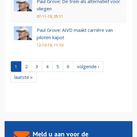
Paul Grove: De trein als alternatief voor
vliegen
07-11-18, 05:11
Paul Grove: AIVD maakt carrière van
piloten kapot
12-10-18, 11:10
1
2
3
4
5
6
volgende ›
laatste »
Meld u aan voor de