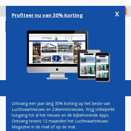
Overslaan
en
x
Digitaal Magazine
Registreer
Check in
naar
Profiteer nu van 30% korting
de
inhoud
gaan
Magazine
Podcasts
Vacatures
Toggl
naviga
Ontvang een jaar lang 30% korting op het beste van
Luchtvaartnieuws en Zakenreisnieuws. Krijg onbeperkt
toegang tot al het nieuws en de bijbehorende Apps.
PAUL GROVE: DE TOEKOMST
Ontvang tevens 12 maanden het Luchtvaartnieuws
VAN DE LUCHTVAART
Magazine in de mail of op de mat.