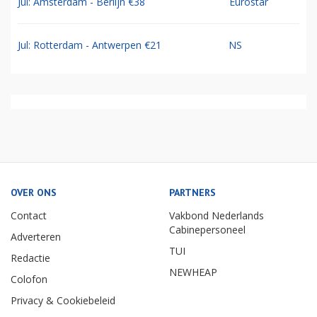
Jul: Amsterdam - Berlijn €38
Eurostar
Jul: Rotterdam - Antwerpen €21
NS
OVER ONS
PARTNERS
Contact
Vakbond Nederlands
Cabinepersoneel
Adverteren
TUI
Redactie
NEWHEAP
Colofon
Privacy & Cookiebeleid