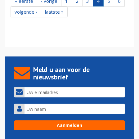
« eerste
‹ vorige
1
2
3
4
5
6
volgende ›
laatste »
Meld u aan voor de
nieuwsbrief