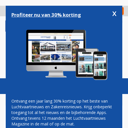
Overslaan
en
x
Digitaal Magazine
Registreer
Check in
naar
Profiteer nu van 30% korting
de
inhoud
gaan
Magazine
Podcasts
Vacatures
Toggl
naviga
Ontvang een jaar lang 30% korting op het beste van
Luchtvaartnieuws en Zakenreisnieuws. Krijg onbeperkt
toegang tot al het nieuws en de bijbehorende Apps.
PAUL GROVE:
Ontvang tevens 12 maanden het Luchtvaartnieuws
LOONSVERHOGING DIRECTIE
Magazine in de mail of op de mat.