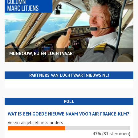
MIJNBOUW, EU EN LUCHTVAART
PARTNERS VAN LUCHTVAARTNIEUWS.NL!
POLL
WAT IS EEN GOEDE NIEUWE NAAM VOOR AIR FRANCE-KLM?
Verzin alsjeblieft iets anders
47% (81 stemmen)