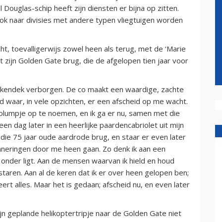
 Douglas-schip heeft zijn diensten er bijna op zitten.
 ook naar divisies met andere typen vliegtuigen worden
ht, toevalligerwijs zowel heen als terug, met de ‘Marie
t zijn Golden Gate brug, die de afgelopen tien jaar voor
olkendek verborgen. De co maakt een waardige, zachte
d waar, in vele opzichten, er een afscheid op me wacht.
olumpje op te noemen, en ik ga er nu, samen met die
en dag later in een heerlijke paardencabriolet uit mijn
ie 75 jaar oude aardrode brug, en staar er even later
inneringen door me heen gaan. Zo denk ik aan een
 onder ligt. Aan de mensen waarvan ik hield en houd
taren. Aan al de keren dat ik er over heen gelopen ben;
ert alles. Maar het is gedaan; afscheid nu, en even later
jn geplande helikoptertripje naar de Golden Gate niet