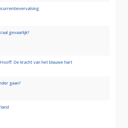
ncurrentievervalsing
raal gevaarlijk?
Hooff: De kracht van het blauwe hart
onder gaan?
rland