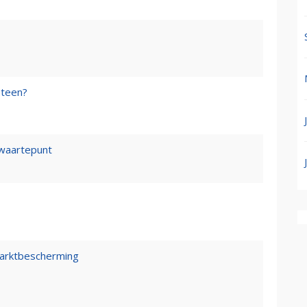
steen?
waartepunt
marktbescherming