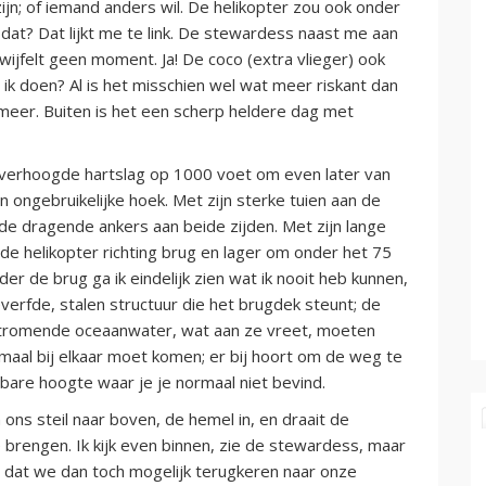
ijn; of iemand anders wil. De helikopter zou ook onder
at? Dat lijkt me te link. De stewardess naast me aan
twijfelt geen moment. Ja! De coco (extra vlieger) ook
 ik doen? Al is het misschien wel wat meer riskant dan
 meer. Buiten is het een scherp heldere dag met
 verhoogde hartslag op 1000 voet om even later van
 ongebruikelijke hoek. Met zijn sterke tuien aan de
de dragende ankers aan beide zijden. Met zijn lange
 de helikopter richting brug en lager om onder het 75
r de brug ga ik eindelijk zien wat ik nooit heb kunnen,
everfde, stalen structuur die het brugdek steunt; de
elstromende oceaanwater, wat aan ze vreet, moeten
maal bij elkaar moet komen; er bij hoort om de weg te
sbare hoogte waar je je normaal niet bevind.
ons steil naar boven, de hemel in, en draait de
 brengen. Ik kijk even binnen, zie de stewardess, maar
n dat we dan toch mogelijk terugkeren naar onze