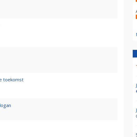
g
de toekomst
logan