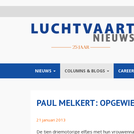
Overslaan
en
naar
de
inhoud
gaan
NIEUWS
COLUMNS & BLOGS
CAREER
PAUL MELKERT: OPGEWI
21 januari 2013
De tien driemotorige elfjes met hun vrouwennam