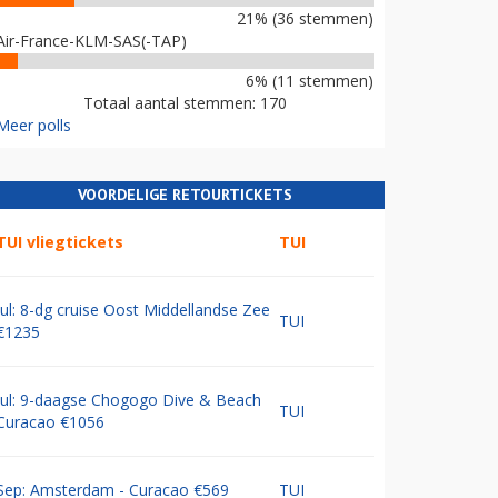
21% (36 stemmen)
Air-France-KLM-SAS(-TAP)
6% (11 stemmen)
Totaal aantal stemmen: 170
Meer polls
VOORDELIGE RETOURTICKETS
TUI vliegtickets
TUI
Jul: 8-dg cruise Oost Middellandse Zee
TUI
€1235
Jul: 9-daagse Chogogo Dive & Beach
TUI
Curacao €1056
Sep: Amsterdam - Curacao €569
TUI