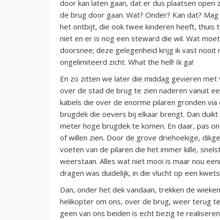
door kan laten gaan, dat er dus plaatsen open z
de brug door gaan. Wat? Onder? Kan dat? Mag d
het ontbijt, die ook twee kinderen heeft, thuis 
niet en er is nog een steward die wil. Wat moet
doorsnee; deze gelegenheid krijg ik vast nooit
ongelimiteerd zicht. What the hell! Ik ga!
En zo zitten we later die middag gevieren met
over de stad de brug te zien naderen vanuit een
kabels die over de enorme pilaren gronden via 
brugdek die oevers bij elkaar brengt. Dan duikt
meter hoge brugdek te komen. En daar, pas onde
of willen zien. Door de grove driehoekige, dikg
voeten van de pilaren die het immer kille, sn
weerstaan. Alles wat niet mooi is maar nou een
dragen was duidelijk, in die vlucht op een kwet
Dan, onder het dek vandaan, trekken de wieken 
helikopter om ons, over de brug, weer terug te
geen van ons beiden is echt bezig te realisere