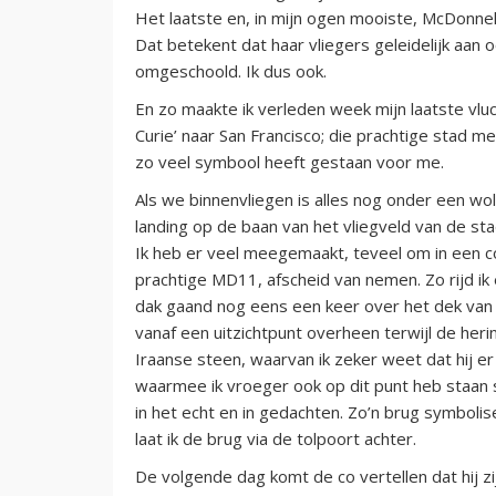
Het laatste en, in mijn ogen mooiste, McDonnell
Dat betekent dat haar vliegers geleidelijk aan
omgeschoold. Ik dus ook.
En zo maakte ik verleden week mijn laatste vluc
Curie’ naar San Francisco; die prachtige stad me
zo veel symbool heeft gestaan voor me.
Als we binnenvliegen is alles nog onder een w
landing op de baan van het vliegveld van de sta
Ik heb er veel meegemaakt, teveel om in een c
prachtige MD11, afscheid van nemen. Zo rijd ik e
dak gaand nog eens een keer over het dek van d
vanaf een uitzichtpunt overheen terwijl de her
Iraanse steen, waarvan ik zeker weet dat hij er
waarmee ik vroeger ook op dit punt heb staan s
in het echt en in gedachten. Zo’n brug symbolise
laat ik de brug via de tolpoort achter.
De volgende dag komt de co vertellen dat hij zi