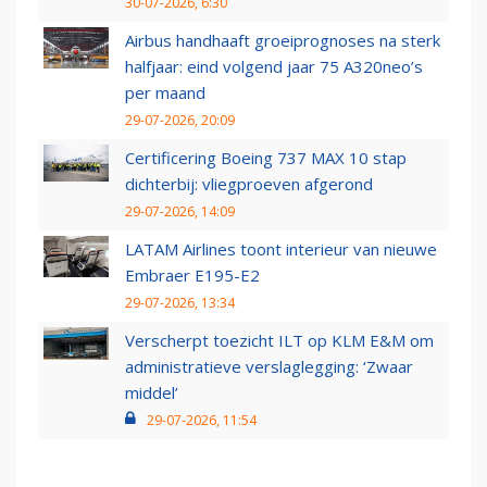
30-07-2026, 6:30
Airbus handhaaft groeiprognoses na sterk
halfjaar: eind volgend jaar 75 A320neo’s
per maand
29-07-2026, 20:09
Certificering Boeing 737 MAX 10 stap
dichterbij: vliegproeven afgerond
29-07-2026, 14:09
LATAM Airlines toont interieur van nieuwe
Embraer E195-E2
29-07-2026, 13:34
Verscherpt toezicht ILT op KLM E&M om
administratieve verslaglegging: ‘Zwaar
middel’
29-07-2026, 11:54