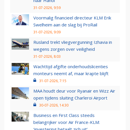
naar Hanoi
31-07-2026, 9:59
Voormalig financieel directeur KLM Erik
Swelheim aan de slag bij ProRail
31-07-2026, 9:09
Rusland trekt vliegvergunning Izhavia in
wegens zorgen over veiligheid
31-07-2026, 8:03
Wachttijd afgifte onderhoudslicenties
monteurs neemt af, maar krapte blijft
31-07-2026, 7:15
MAA houdt deur voor Ryanair en Wizz Air
open tijdens sluiting Charleroi Airport
30-07-2026, 14:30
Business en First Class steeds
belangrijker voor Air France-KLM:
‘investering betaalt zich uit’