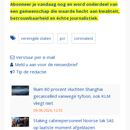
Abonneer je vandaag nog en word onderdeel van
een gemeenschap die waarde hecht aan kwaliteit,
betrouwbaarheid en échte journalistiek.
verenigde staten
pcr
coronatest
Verstuur per e-mail
Meld u aan voor de nieuwsbrief
Tip de redactie
Ruim 80 procent vluchten Shanghai
gecancelled vanwege tyfoon, ook KLM
vliegt niet
09-08-2026, 12:55
Staking cabinepersoneel Noorse tak SAS
op laatste moment afgeblazen