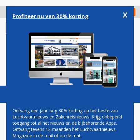
Overslaan
en
x
Digitaal Magazine
Registreer
Check in
naar
Profiteer nu van 30% korting
de
inhoud
gaan
Magazine
Podcasts
Vacatures
Toggl
naviga
Ontvang een jaar lang 30% korting op het beste van
Luchtvaartnieuws en Zakenreisnieuws. Krijg onbeperkt
toegang tot al het nieuws en de bijbehorende Apps.
CORONATEST OOK
Ontvang tevens 12 maanden het Luchtvaartnieuws
VERPLICHT VOOR REIZEN
Magazine in de mail of op de mat.