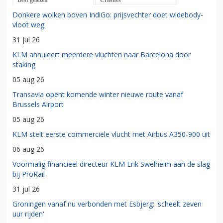
Best gelezen
Crashes
Donkere wolken boven IndiGo: prijsvechter doet widebody-
vloot weg
31 jul 26
KLM annuleert meerdere vluchten naar Barcelona door
staking
05 aug 26
Transavia opent komende winter nieuwe route vanaf
Brussels Airport
05 aug 26
KLM stelt eerste commerciële vlucht met Airbus A350-900 uit
06 aug 26
Voormalig financieel directeur KLM Erik Swelheim aan de slag
bij ProRail
31 jul 26
Groningen vanaf nu verbonden met Esbjerg: 'scheelt zeven
uur rijden'