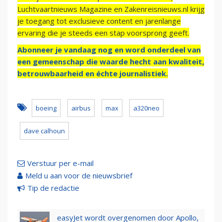
Luchtvaartnieuws Magazine en Zakenreisnieuws.nl krijg
je toegang tot exclusieve content en jarenlange
ervaring die je steeds een stap voorsprong geeft.
Abonneer je vandaag nog en word onderdeel van
een gemeenschap die waarde hecht aan kwaliteit,
betrouwbaarheid en échte journalistiek.
boeing
airbus
max
a320neo
dave calhoun
Verstuur per e-mail
Meld u aan voor de nieuwsbrief
Tip de redactie
easyJet wordt overgenomen door Apollo,