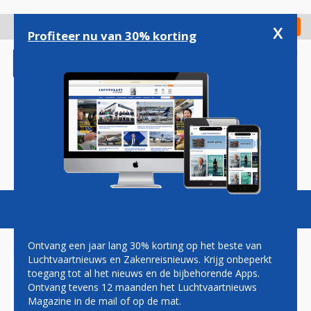
Overslaan
en
x
Digitaal Magazine
Registreer
Check in
naar
Profiteer nu van 30% korting
de
inhoud
gaan
Magazine
Podcasts
Vacatures
Toggl
naviga
Ontvang een jaar lang 30% korting op het beste van
Luchtvaartnieuws en Zakenreisnieuws. Krijg onbeperkt
toegang tot al het nieuws en de bijbehorende Apps.
PRODUCTIE VAN BOEING 737
Ontvang tevens 12 maanden het Luchtvaartnieuws
MAX DIT JAAR SCHERP
Magazine in de mail of op de mat.