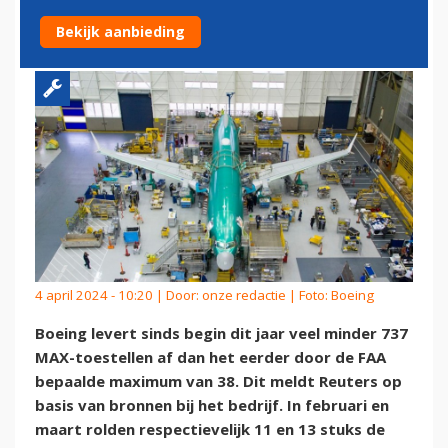
GEDAALD
Bekijk aanbieding
4 april 2024 - 10:20 | Door:
onze redactie
| Foto: Boeing
Boeing levert sinds begin dit jaar veel minder 737
MAX-toestellen af dan het eerder door de FAA
bepaalde maximum van 38. Dit meldt Reuters op
basis van bronnen bij het bedrijf. In februari en
maart rolden respectievelijk 11 en 13 stuks de