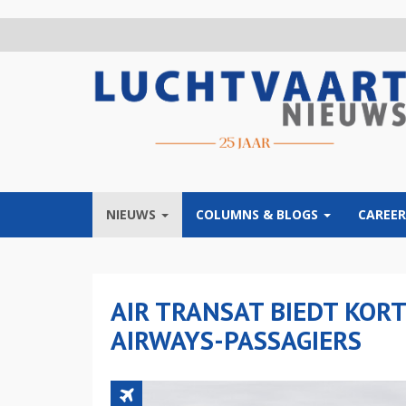
Overslaan
en
naar
de
inhoud
gaan
NIEUWS
COLUMNS & BLOGS
CAREER
AIR TRANSAT BIEDT KOR
AIRWAYS-PASSAGIERS