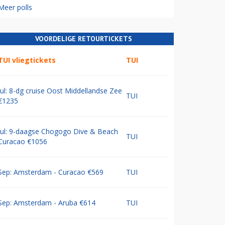
Meer polls
VOORDELIGE RETOURTICKETS
TUI vliegtickets
TUI
Jul: 8-dg cruise Oost Middellandse Zee
TUI
€1235
Jul: 9-daagse Chogogo Dive & Beach
TUI
Curacao €1056
Sep: Amsterdam - Curacao €569
TUI
Sep: Amsterdam - Aruba €614
TUI