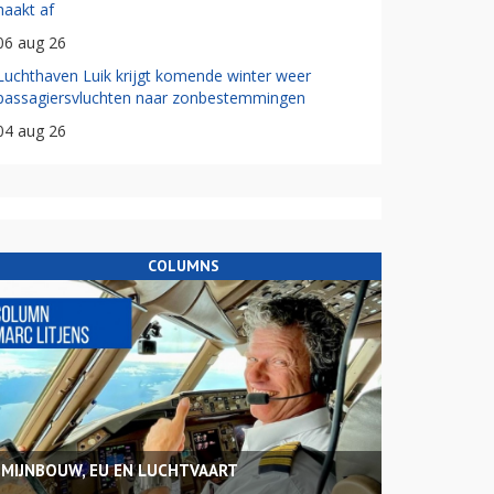
haakt af
06 aug 26
Luchthaven Luik krijgt komende winter weer
passagiersvluchten naar zonbestemmingen
04 aug 26
COLUMNS
MIJNBOUW, EU EN LUCHTVAART