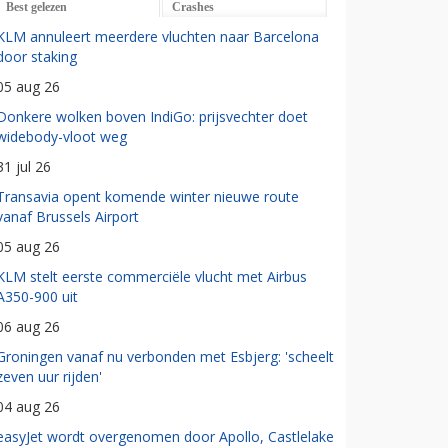
Best gelezen
Crashes
KLM annuleert meerdere vluchten naar Barcelona
door staking
05 aug 26
Donkere wolken boven IndiGo: prijsvechter doet
widebody-vloot weg
31 jul 26
Transavia opent komende winter nieuwe route
vanaf Brussels Airport
05 aug 26
KLM stelt eerste commerciële vlucht met Airbus
A350-900 uit
06 aug 26
Groningen vanaf nu verbonden met Esbjerg: 'scheelt
zeven uur rijden'
04 aug 26
easyJet wordt overgenomen door Apollo, Castlelake