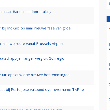
n naar Barcelona door staking
 bij IndiGo: 'op naar nieuwe fase van groei'
 nieuwe route vanaf Brussels Airport
aatschappijen langer weg uit Golfregio
er uit: opnieuw drie nieuwe bestemmingen
rust bij Portugese vakbond over overname TAP te
hol opent op 6 augustus haar deuren