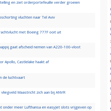
elling en ziet orderportefeuille verder groeien
chorting vluchten naar Tel Aviv
vrachtvlucht met Boeing 777F ooit uit
happij gaat afscheid nemen van A220-100-vloot
 Apollo, Castlelake haakt af
n de luchtvaart
t vliegveld Maastricht zich aan bij ANVR
t onder meer Lufthansa en easyJet slots vrijgeven op