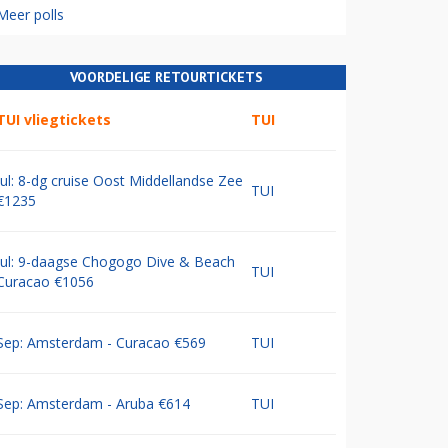
Meer polls
VOORDELIGE RETOURTICKETS
TUI vliegtickets
TUI
Jul: 8-dg cruise Oost Middellandse Zee
TUI
€1235
Jul: 9-daagse Chogogo Dive & Beach
TUI
Curacao €1056
Sep: Amsterdam - Curacao €569
TUI
Sep: Amsterdam - Aruba €614
TUI