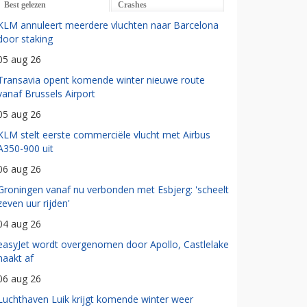
Best gelezen
Crashes
KLM annuleert meerdere vluchten naar Barcelona
door staking
05 aug 26
Transavia opent komende winter nieuwe route
vanaf Brussels Airport
05 aug 26
KLM stelt eerste commerciële vlucht met Airbus
A350-900 uit
06 aug 26
Groningen vanaf nu verbonden met Esbjerg: 'scheelt
zeven uur rijden'
04 aug 26
easyJet wordt overgenomen door Apollo, Castlelake
haakt af
06 aug 26
Luchthaven Luik krijgt komende winter weer