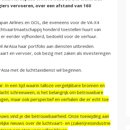
iers vervoeren, over een afstand van 160
Japan Airlines en GOL, die eveneens voor de VA-X4
chtvaartmaatschappij honderd toestellen huurt van
 er eerder vijfhonderd, bedoeld voor de verhuur.
AirAsia haar portfolio aan diensten uitbreiden.
vaart en vervoer, ook bezig met zaken als investeringen
Asia met de luchttaxidienst wil beginnen.
r. In een tijd waarin talloze vergelijkbare bronnen en
acht schreeuwen, is het belangrijk om betrouwbare
ngen, maar ook perspectief en verhalen die er echt toe
ieuws vind je die betrouwbaarheid. Onze toewijding aan
ijke nieuws over de luchtvaart- en (zaken)reisindustrie
raag een stap voor willen blijven.