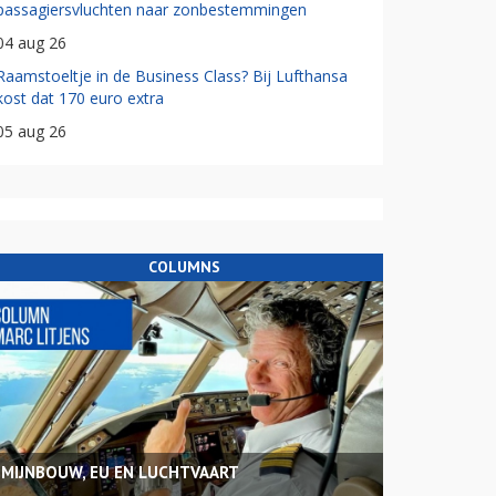
passagiersvluchten naar zonbestemmingen
04 aug 26
Raamstoeltje in de Business Class? Bij Lufthansa
kost dat 170 euro extra
05 aug 26
COLUMNS
MIJNBOUW, EU EN LUCHTVAART