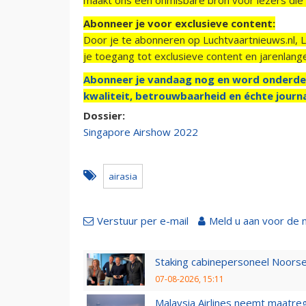
Abonneer je voor exclusieve content:
Door je te abonneren op Luchtvaartnieuws.nl, 
je toegang tot exclusieve content en jarenlang
Abonneer je vandaag nog en word onderde
kwaliteit, betrouwbaarheid en échte journa
Dossier:
Singapore Airshow 2022
airasia
Verstuur per e-mail
Meld u aan voor de 
Staking cabinepersoneel Noorse
07-08-2026, 15:11
Malaysia Airlines neemt maatreg