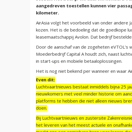
aangedreven toestellen kunnen vier passag
kilometer.
AirAsia volgt het voorbeeld van onder andere 
kozen. Het is de bedoeling dat de goedkope lu
leasemaatschappij Avolon. Dat bedrijf bestelde
Door de aanschaf van de zogeheten eVTOL’s wil 
Moederbedrijf Capital A houdt zich, naast lucht
in start-ups en mobiele betaaloplossingen.
Het is nog niet bekend per wanneer en waar Air
Even dit:
Luchtvaartnieuws bestaat inmiddels bijna 25 jaa
nieuwkomers met veel minder historie om aand
platforms te hebben die niet alleen nieuws bre
doen.
Bij Luchtvaartnieuws en zustersite Zakenreisn
het leveren van het meest actuele en onafhankel
maakt ons een onmisbare bron voor lezers die g