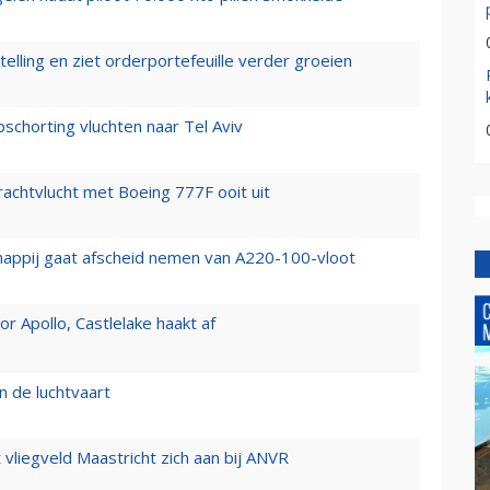
elling en ziet orderportefeuille verder groeien
chorting vluchten naar Tel Aviv
vrachtvlucht met Boeing 777F ooit uit
happij gaat afscheid nemen van A220-100-vloot
 Apollo, Castlelake haakt af
n de luchtvaart
t vliegveld Maastricht zich aan bij ANVR