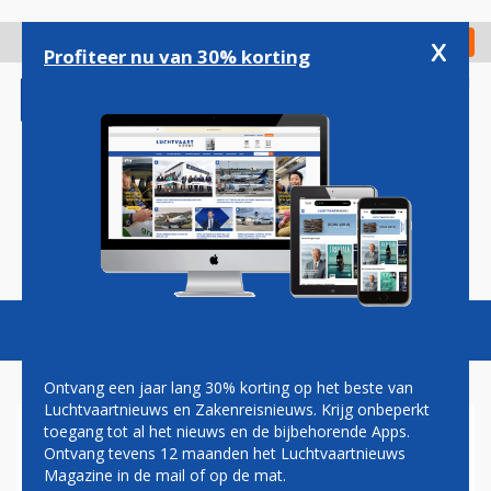
Overslaan
en
x
Digitaal Magazine
Registreer
Check in
naar
Profiteer nu van 30% korting
de
inhoud
gaan
Magazine
Podcasts
Vacatures
Toggl
naviga
Ontvang een jaar lang 30% korting op het beste van
Luchtvaartnieuws en Zakenreisnieuws. Krijg onbeperkt
toegang tot al het nieuws en de bijbehorende Apps.
ALITALIA-VLUCHTEN
Ontvang tevens 12 maanden het Luchtvaartnieuws
GEANNULEERD WEGENS
Magazine in de mail of op de mat.