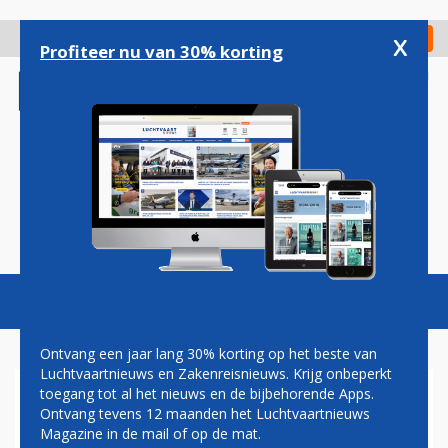
Overslaan
en
x
Digitaal Magazine
Registreer
Check in
naar
Profiteer nu van 30% korting
de
inhoud
gaan
Magazine
Podcasts
Vacatures
Toggl
naviga
Ontvang een jaar lang 30% korting op het beste van
Luchtvaartnieuws en Zakenreisnieuws. Krijg onbeperkt
toegang tot al het nieuws en de bijbehorende Apps.
BOEING 757 VAN UNITED
Ontvang tevens 12 maanden het Luchtvaartnieuws
VERLIEST WIEL KORT NA
Magazine in de mail of op de mat.