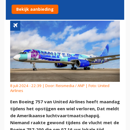
VERTREK
Bekijk aanbieding
8 juli 2024 - 22:39 | Door:
Reismedia / ANP
| Foto: United
Airlines
Een Boeing 757 van United Airlines heeft maandag
tijdens het opstijgen een wiel verloren, Dat meldt
de Amerikaanse luchtvaartmaatschappij.
Niemand raakte gewond tijdens de vlucht met de
Boeing 757-200 die om 07.16 uur lokale tijd