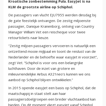
Kroatische zonbestemming Pula. EasyJet is na
KLM de grootste airline op Schiphol.
De passagiers van vlucht EJU7955 werden dinsdag bij
de gate feestelijk ontvangen. De zestig miljoenste
passagier, Danique Kranenborg, ontving van Country
Manager William Vet een reischeque voor twee
retourtickets naar keuze.
"Zestig miljoen passagiers vervoeren is natuurlijk een
ontzettend mooie mijlpaal en toont de reislust van de
Nederlander en de behoefte waar easyJet in voorziet”,
zegt Vet. “Schiphol is voor ons een belangrijke
luchthaven. Door de inzet van grotere en
milieuvriendelijke Airbus A321neo’s kunnen we ons
aanbod op Schiphol blijven ontwikkelen.”
In 2015 opende easyJet een basis op Schiphol, dat de
maatschappij in staat stelt aan haar
passagiersdoelgroepen een breder vluchtaanbod kan
bieden. Op dit moment vliegt easyJet vanaf Schiphol