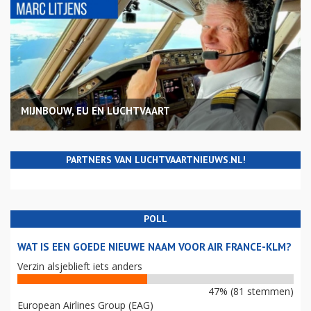
MIJNBOUW, EU EN LUCHTVAART
PARTNERS VAN LUCHTVAARTNIEUWS.NL!
POLL
WAT IS EEN GOEDE NIEUWE NAAM VOOR AIR FRANCE-KLM?
Verzin alsjeblieft iets anders
47% (81 stemmen)
European Airlines Group (EAG)