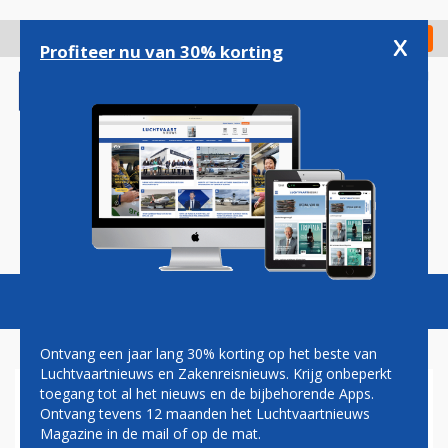
Overslaan
en
x
Digitaal Magazine
Registreer
Check in
naar
Profiteer nu van 30% korting
de
inhoud
gaan
Magazine
Podcasts
Vacatures
Toggl
naviga
Ontvang een jaar lang 30% korting op het beste van
Luchtvaartnieuws en Zakenreisnieuws. Krijg onbeperkt
toegang tot al het nieuws en de bijbehorende Apps.
EASYJET VERWELKOMT
Ontvang tevens 12 maanden het Luchtvaartnieuws
ZESTIG MILJOENSTE
Magazine in de mail of op de mat.