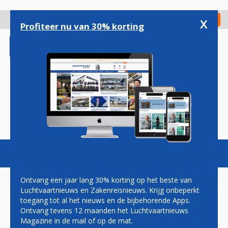
Overslaan
en
x
Digitaal Magazine
Registreer
Check in
naar
Profiteer nu van 30% korting
de
inhoud
gaan
Magazine
Podcasts
Vacatures
Toggl
naviga
Ontvang een jaar lang 30% korting op het beste van
Luchtvaartnieuws en Zakenreisnieuws. Krijg onbeperkt
toegang tot al het nieuws en de bijbehorende Apps.
FAA: INSPECTIES AAN
Ontvang tevens 12 maanden het Luchtvaartnieuws
DRUKSCHAKELAARS ALLE
Magazine in de mail of op de mat.