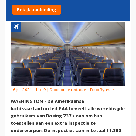
BOEING 737'S
Bekijk aanbieding
16 juli 2021 - 11:19 | Door:
onze redactie
| Foto: Ryanair
WASHINGTON - De Amerikaanse
luchtvaartautoriteit FAA beveelt alle wereldwijde
gebruikers van Boeing 737’s aan om hun
toestellen aan een extra inspectie te
onderwerpen. De inspecties aan in totaal 11.800