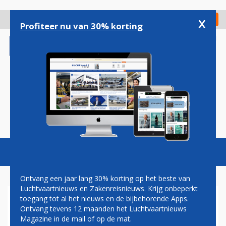
Overslaan
en
x
Digitaal Magazine
Registreer
Check in
naar
Profiteer nu van 30% korting
de
inhoud
gaan
Magazine
Podcasts
Vacatures
Toggl
naviga
Ontvang een jaar lang 30% korting op het beste van
Luchtvaartnieuws en Zakenreisnieuws. Krijg onbeperkt
toegang tot al het nieuws en de bijbehorende Apps.
'HOTELKETEN ACCOR WIL
Ontvang tevens 12 maanden het Luchtvaartnieuws
AANDEEL IN AIR FRANCE-
Magazine in de mail of op de mat.