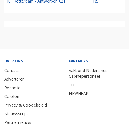
Jul: Rotterdam - Antwerpen €21
NS
OVER ONS
PARTNERS
Contact
Vakbond Nederlands
Cabinepersoneel
Adverteren
TUI
Redactie
NEWHEAP
Colofon
Privacy & Cookiebeleid
Nieuwsscript
Partnernieuws