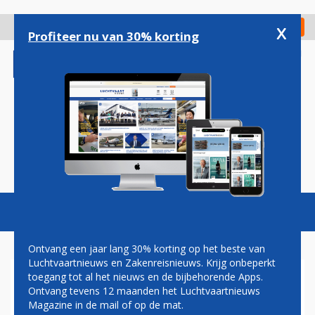
Overslaan
en
x
Digitaal Magazine
Registreer
Check in
naar
Profiteer nu van 30% korting
de
inhoud
gaan
Magazine
Podcasts
Vacatures
Toggl
naviga
Ontvang een jaar lang 30% korting op het beste van
Luchtvaartnieuws en Zakenreisnieuws. Krijg onbeperkt
toegang tot al het nieuws en de bijbehorende Apps.
'HOTELKETEN ACCOR WIL
Ontvang tevens 12 maanden het Luchtvaartnieuws
AANDEEL IN AIR FRANCE-
Magazine in de mail of op de mat.