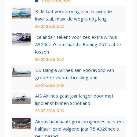
30-07-2026, 9:29
KLM laat verbetering zien in tweede
kwartaal, maar de weg is nog lang
30-07-2026, 8:22
Icelandair tekent voor zes extra Airbus
A320neo's om laatste Boeing 757's af te
lossen
30-07-2026, 6:52
US-Bangla Airlines aan vooravond van
grootste vlootuitbreiding ooit
30-07-2026, 6:45
AIS Airlines gaat jaar langer door met
lijndienst binnen Schotland
30-07-2026, 6:30
Airbus handhaaft groeiprognoses na sterk
halfjaar: eind volgend jaar 75 A320neo’s
per maand