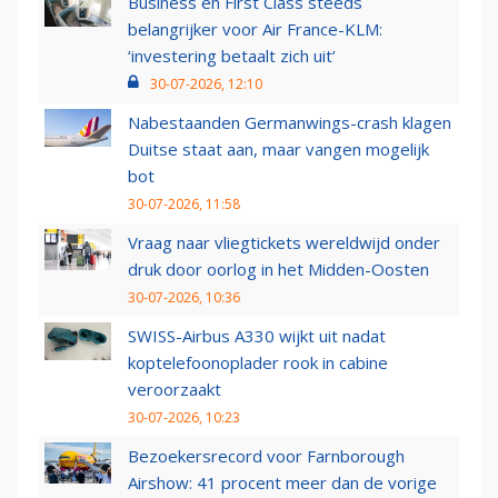
Business en First Class steeds
belangrijker voor Air France-KLM:
‘investering betaalt zich uit’
30-07-2026, 12:10
Nabestaanden Germanwings-crash klagen
Duitse staat aan, maar vangen mogelijk
bot
30-07-2026, 11:58
Vraag naar vliegtickets wereldwijd onder
druk door oorlog in het Midden-Oosten
30-07-2026, 10:36
SWISS-Airbus A330 wijkt uit nadat
koptelefoonoplader rook in cabine
veroorzaakt
30-07-2026, 10:23
Bezoekersrecord voor Farnborough
Airshow: 41 procent meer dan de vorige