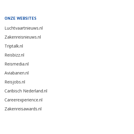
ONZE WEBSITES
Luchtvaartnieuws.nl
Zakenreisnieuws.nl
Triptalk.nl
Reisbizz.nl
Reismedia.nl
Aviabanen.nl
Reisjobs.nl
Caribisch Nederland.nl
Careerexperience.nl
Zakenreisawards.nl