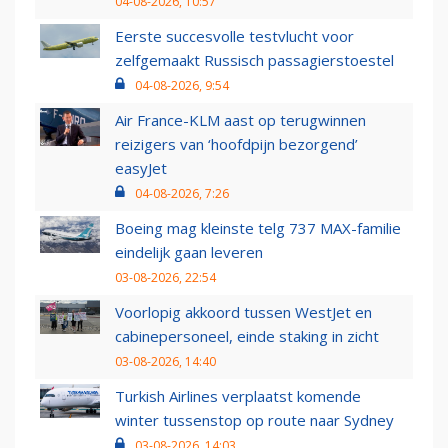
04-08-2026, 10:57
Eerste succesvolle testvlucht voor
zelfgemaakt Russisch passagierstoestel
04-08-2026, 9:54
Air France-KLM aast op terugwinnen
reizigers van ‘hoofdpijn bezorgend’
easyJet
04-08-2026, 7:26
Boeing mag kleinste telg 737 MAX-familie
eindelijk gaan leveren
03-08-2026, 22:54
Voorlopig akkoord tussen WestJet en
cabinepersoneel, einde staking in zicht
03-08-2026, 14:40
Turkish Airlines verplaatst komende
winter tussenstop op route naar Sydney
03-08-2026, 14:03