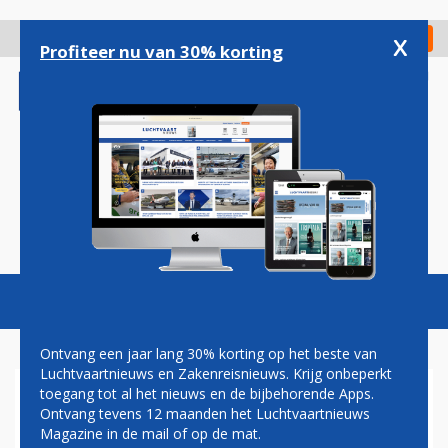
Overslaan
en
x
Digitaal Magazine
Registreer
Check in
naar
Profiteer nu van 30% korting
de
inhoud
gaan
Magazine
Podcasts
Vacatures
Toggl
naviga
Ontvang een jaar lang 30% korting op het beste van
Luchtvaartnieuws en Zakenreisnieuws. Krijg onbeperkt
toegang tot al het nieuws en de bijbehorende Apps.
INCHECKEN VIA HET
Ontvang tevens 12 maanden het Luchtvaartnieuws
INTERNET
Magazine in de mail of op de mat.