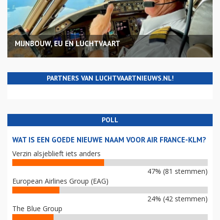
MIJNBOUW, EU EN LUCHTVAART
PARTNERS VAN LUCHTVAARTNIEUWS.NL!
POLL
WAT IS EEN GOEDE NIEUWE NAAM VOOR AIR FRANCE-KLM?
Verzin alsjeblieft iets anders
47% (81 stemmen)
European Airlines Group (EAG)
24% (42 stemmen)
The Blue Group