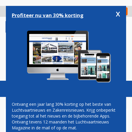
Overslaan
en
x
Digitaal Magazine
Registreer
Check in
naar
Profiteer nu van 30% korting
de
inhoud
gaan
Magazine
Podcasts
Vacatures
Toggl
naviga
Ontvang een jaar lang 30% korting op het beste van
Luchtvaartnieuws en Zakenreisnieuws. Krijg onbeperkt
toegang tot al het nieuws en de bijbehorende Apps.
KLM: VERVANGER BOEING
Ontvang tevens 12 maanden het Luchtvaartnieuws
737-VLOOT NOG NIET IN
Magazine in de mail of op de mat.