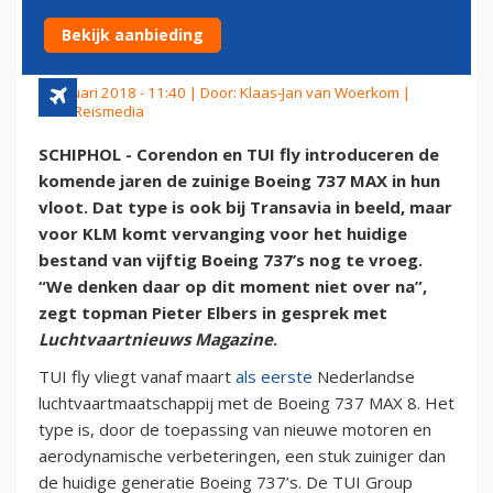
BEELD
Bekijk aanbieding
2 januari 2018 - 11:40 | Door:
Klaas-Jan van Woerkom
|
Foto: Reismedia
SCHIPHOL - Corendon en TUI fly introduceren de
komende jaren de zuinige Boeing 737 MAX in hun
vloot. Dat type is ook bij Transavia in beeld, maar
voor KLM komt vervanging voor het huidige
bestand van vijftig Boeing 737’s nog te vroeg.
“We denken daar op dit moment niet over na”,
zegt topman Pieter Elbers in gesprek met
Luchtvaartnieuws Magazine
.
TUI fly vliegt vanaf maart
als eerste
Nederlandse
luchtvaartmaatschappij met de Boeing 737 MAX 8. Het
type is, door de toepassing van nieuwe motoren en
aerodynamische verbeteringen, een stuk zuiniger dan
de huidige generatie Boeing 737’s. De TUI Group