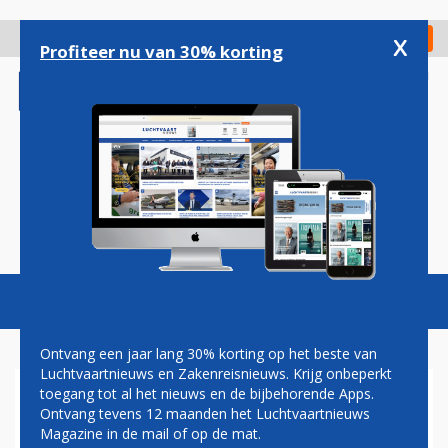
Overslaan
en
x
Digitaal Magazine
Registreer
Check in
naar
Profiteer nu van 30% korting
de
inhoud
gaan
Magazine
Podcasts
Vacatures
Toggl
naviga
Ontvang een jaar lang 30% korting op het beste van
Luchtvaartnieuws en Zakenreisnieuws. Krijg onbeperkt
toegang tot al het nieuws en de bijbehorende Apps.
KLM WELKOM GEHETEN IN
Ontvang tevens 12 maanden het Luchtvaartnieuws
GRAZ, PORTO EN GDANSK
Magazine in de mail of op de mat.