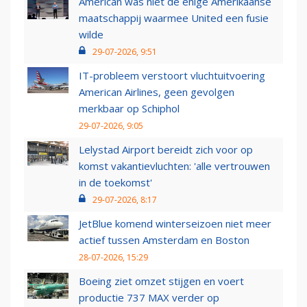
American was niet de enige Amerikaanse
maatschappij waarmee United een fusie
wilde
29-07-2026, 9:51
IT-probleem verstoort vluchtuitvoering
American Airlines, geen gevolgen
merkbaar op Schiphol
29-07-2026, 9:05
Lelystad Airport bereidt zich voor op
komst vakantievluchten: 'alle vertrouwen
in de toekomst'
29-07-2026, 8:17
JetBlue komend winterseizoen niet meer
actief tussen Amsterdam en Boston
28-07-2026, 15:29
Boeing ziet omzet stijgen en voert
productie 737 MAX verder op