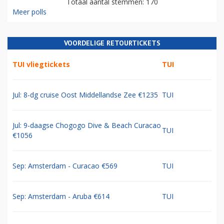
Totaal aantal stemmen: 170
Meer polls
VOORDELIGE RETOURTICKETS
TUI vliegtickets
TUI
Jul: 8-dg cruise Oost Middellandse Zee €1235
TUI
Jul: 9-daagse Chogogo Dive & Beach Curacao
TUI
€1056
Sep: Amsterdam - Curacao €569
TUI
Sep: Amsterdam - Aruba €614
TUI