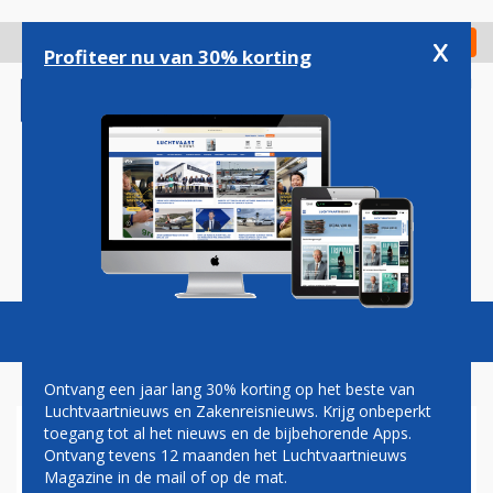
Overslaan
en
x
Digitaal Magazine
Registreer
Check in
naar
Profiteer nu van 30% korting
de
inhoud
gaan
Magazine
Podcasts
Vacatures
Toggl
naviga
Ontvang een jaar lang 30% korting op het beste van
Luchtvaartnieuws en Zakenreisnieuws. Krijg onbeperkt
toegang tot al het nieuws en de bijbehorende Apps.
OOK CABINEBONDEN
Ontvang tevens 12 maanden het Luchtvaartnieuws
STELLEN ULTIMATUM AAN
Magazine in de mail of op de mat.