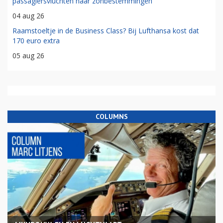
passagiersvluchten naar zonbestemmingen
04 aug 26
Raamstoeltje in de Business Class? Bij Lufthansa kost dat
170 euro extra
05 aug 26
COLUMNS