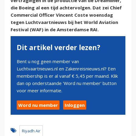
vertragingen in de productie van de Dreamliner,
die Boeing al een tijd achtervolgen. Dat zei Chief
Commercial Officer Vincent Coste woensdag
tegen Luchtvaartnieuws bij het World Aviation
Festival (WAF) in de Amsterdamse RAI.
Dit artikel verder lezen?
Bent u nog geen member van
Luchtvaartnieuws.nl en Zakenreisnieuws.nl? Een
membership is er al vanaf € 5,45 per maand. Klik
dan op onderstaande 'Word nu member' button
voor meer informatie.
Word nu member
Inloggen
Riyadh Air