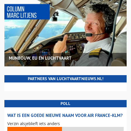
MIJNBOUW, EU EN LUCHTVAART
PARTNERS VAN LUCHTVAARTNIEUWS.NL!
POLL
WAT IS EEN GOEDE NIEUWE NAAM VOOR AIR FRANCE-KLM?
Verzin alsjeblieft iets anders