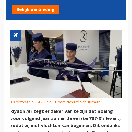
787’S: VOLGEND JAAR
Bekijk aanbieding
EERSTE LIJNVLUCHT
10 oktober 2024 - 8:42 | Door:
Richard Schuurman
Riyadh Air zegt er zeker van te zijn dat Boeing
voor volgend jaar zomer de eerste 787-9’s levert,
zodat zij met vluchten kan beginnen. Dit ondanks