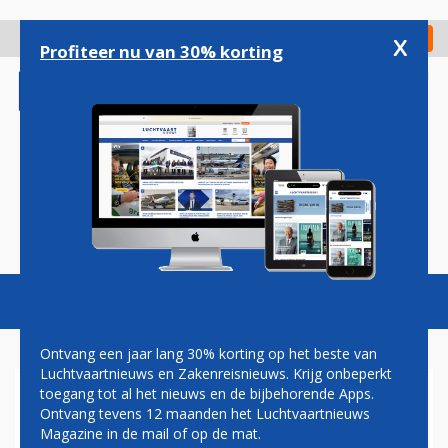
Overslaan
en
x
Digitaal Magazine
Registreer
Check in
naar
Profiteer nu van 30% korting
de
inhoud
gaan
Magazine
Podcasts
Vacatures
Toggl
naviga
Ontvang een jaar lang 30% korting op het beste van
Luchtvaartnieuws en Zakenreisnieuws. Krijg onbeperkt
toegang tot al het nieuws en de bijbehorende Apps.
RIYADH AIR VERTROUWT OP
Ontvang tevens 12 maanden het Luchtvaartnieuws
TIJDIGE LEVERING BOEING
Magazine in de mail of op de mat.