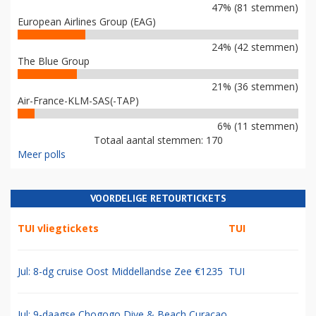
47% (81 stemmen)
European Airlines Group (EAG)
24% (42 stemmen)
The Blue Group
21% (36 stemmen)
Air-France-KLM-SAS(-TAP)
6% (11 stemmen)
Totaal aantal stemmen: 170
Meer polls
VOORDELIGE RETOURTICKETS
TUI vliegtickets
TUI
Jul: 8-dg cruise Oost Middellandse Zee €1235
TUI
Jul: 9-daagse Chogogo Dive & Beach Curacao