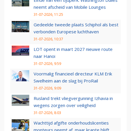
Einde van een tijdperk: Washington Dulles
neemt afscheid van Mobile Lounges
31-07-2026, 11:25
Gedeelde tweede plaats Schiphol als best
verbonden Europese luchthaven
31-07-2026, 10:37
LOT opent in maart 2027 nieuwe route
naar Hanoi
31-07-2026, 9:59
Voormalig financieel directeur KLM Erik
Swelheim aan de slag bij ProRail
31-07-2026, 9:09
Rusland trekt vliegvergunning Izhavia in
wegens zorgen over veiligheid
31-07-2026, 8:03
Wachttijd afgifte onderhoudslicenties
monteurs neemt af, maar krapte blijft