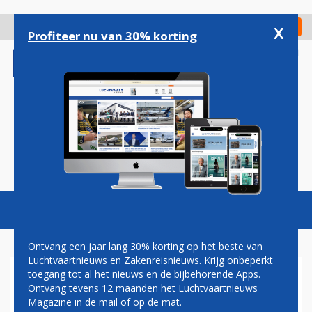
Overslaan
en
x
Digitaal Magazine
Registreer
Check in
naar
Profiteer nu van 30% korting
de
inhoud
gaan
Magazine
Podcasts
Vacatures
Toggl
naviga
Ontvang een jaar lang 30% korting op het beste van
Luchtvaartnieuws en Zakenreisnieuws. Krijg onbeperkt
toegang tot al het nieuws en de bijbehorende Apps.
ROYAL AIR MAROC BREIDT
Ontvang tevens 12 maanden het Luchtvaartnieuws
VLOOT UIT MET EXTRA
Magazine in de mail of op de mat.