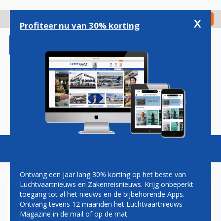
Overslaan
en
x
Digitaal Magazine
Registreer
Check in
naar
Profiteer nu van 30% korting
de
inhoud
gaan
Magazine
Podcasts
Vacatures
Toggl
naviga
Ontvang een jaar lang 30% korting op het beste van
Luchtvaartnieuws en Zakenreisnieuws. Krijg onbeperkt
toegang tot al het nieuws en de bijbehorende Apps.
SWISS VERANDERT
Ontvang tevens 12 maanden het Luchtvaartnieuws
OPERATIONELE REGIONALE
Magazine in de mail of op de mat.