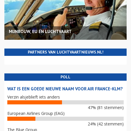
MIJNBOUW, EU EN LUCHTVAART
PARTNERS VAN LUCHTVAARTNIEUWS.NL!
POLL
WAT IS EEN GOEDE NIEUWE NAAM VOOR AIR FRANCE-KLM?
Verzin alsjeblieft iets anders
47% (81 stemmen)
European Airlines Group (EAG)
24% (42 stemmen)
The Blue Group