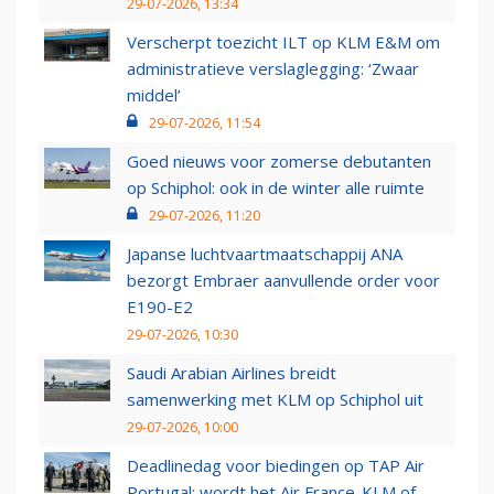
29-07-2026, 13:34
Verscherpt toezicht ILT op KLM E&M om
administratieve verslaglegging: ‘Zwaar
middel’
29-07-2026, 11:54
Goed nieuws voor zomerse debutanten
op Schiphol: ook in de winter alle ruimte
29-07-2026, 11:20
Japanse luchtvaartmaatschappij ANA
bezorgt Embraer aanvullende order voor
E190-E2
29-07-2026, 10:30
Saudi Arabian Airlines breidt
samenwerking met KLM op Schiphol uit
29-07-2026, 10:00
Deadlinedag voor biedingen op TAP Air
Portugal: wordt het Air France-KLM of