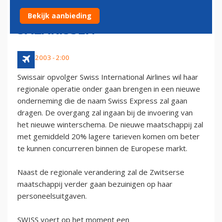
STRUCTUUR EN SNIJDT IN
Bekijk aanbieding
SALARISSEN
3 mei 2003 - 2:00
Swissair opvolger Swiss International Airlines wil haar
regionale operatie onder gaan brengen in een nieuwe
onderneming die de naam Swiss Express zal gaan
dragen. De overgang zal ingaan bij de invoering van
het nieuwe winterschema. De nieuwe maatschappij zal
met gemiddeld 20% lagere tarieven komen om beter
te kunnen concurreren binnen de Europese markt.
Naast de regionale verandering zal de Zwitserse
maatschappij verder gaan bezuinigen op haar
personeelsuitgaven.
SWISS voert op het moment een