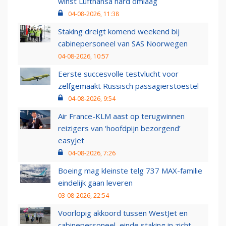
winst Lufthansa hard omlaag
04-08-2026, 11:38
Staking dreigt komend weekend bij
cabinepersoneel van SAS Noorwegen
04-08-2026, 10:57
Eerste succesvolle testvlucht voor
zelfgemaakt Russisch passagierstoestel
04-08-2026, 9:54
Air France-KLM aast op terugwinnen
reizigers van ‘hoofdpijn bezorgend’
easyJet
04-08-2026, 7:26
Boeing mag kleinste telg 737 MAX-familie
eindelijk gaan leveren
03-08-2026, 22:54
Voorlopig akkoord tussen WestJet en
cabinepersoneel, einde staking in zicht