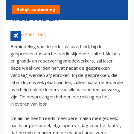
VERTEGEWOORDIGERS
Bekijk aanbieding
VAKBONDEN
22 april 2002 - 2:00
Bemiddeling van de federale overheid, bij de
gesprekken tussen het verlieslijdende United Airlines
en grond- en reserveringsmedewerkers, zal later
deze week worden hervat nadat de gesprekken
vandaag werden afgebroken. Bij de gesprekken, die
later deze week plaatsvinden, zullen naast de federale
overheid ook de leiders van alle vakbonden aanwezig
zijn. De besprekingen hebben betrekking op het
inleveren van loon.
De airline heeft reeds meerdere malen meegedeeld
aan haar personeel, afgelopen vrijdag voor het laatst,
dat de enige manier om de maatschappij weer