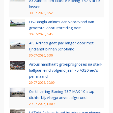
A320neo's om laatste Boeing 757's af te
lossen
30-07-2026, 6:52
US-Bangla Airlines aan vooravond van
grootste vlootuitbreiding ooit
30-07-2026, 6:45
AIS Airlines gaat jaar langer door met
lijndienst binnen Schotland
30-07-2026, 6:30
Airbus handhaaft groeiprognoses na sterk
halfjaar: eind volgend jaar 75 A320neo’s
per maand
29-07-2026, 20:09
Certificering Boeing 737 MAX 10 stap
dichterbij: vliegproeven afgerond
29-07-2026, 14:09
LATAM Airlines toont interieur van nieuwe