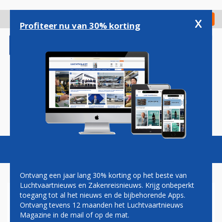
Overslaan
en
x
Digitaal Magazine
Registreer
Check in
naar
Profiteer nu van 30% korting
de
inhoud
gaan
Magazine
Podcasts
Vacatures
Toggl
naviga
Ontvang een jaar lang 30% korting op het beste van
Luchtvaartnieuws en Zakenreisnieuws. Krijg onbeperkt
toegang tot al het nieuws en de bijbehorende Apps.
UNITED HERVAT
Ontvang tevens 12 maanden het Luchtvaartnieuws
GESPREKKEN MET
Magazine in de mail of op de mat.