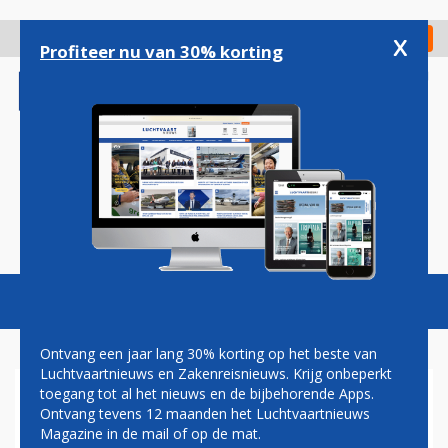
Overslaan
en
x
Digitaal Magazine
Registreer
Check in
naar
Profiteer nu van 30% korting
de
inhoud
gaan
Magazine
Podcasts
Vacatures
Toggl
naviga
Ontvang een jaar lang 30% korting op het beste van
Luchtvaartnieuws en Zakenreisnieuws. Krijg onbeperkt
toegang tot al het nieuws en de bijbehorende Apps.
'VERKOOP AIRBERLIN
Ontvang tevens 12 maanden het Luchtvaartnieuws
BRENGT ZEKER KWART
Magazine in de mail of op de mat.