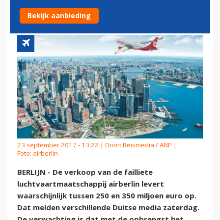
MILJARD EURO OP'
Bekijk aanbieding
23 september 2017 - 13:22 | Door:
Reismedia / ANP
|
Foto: airberlin
BERLIJN - De verkoop van de failliete
luchtvaartmaatschappij airberlin levert
waarschijnlijk tussen 250 en 350 miljoen euro op.
Dat melden verschillende Duitse media zaterdag.
De verwachting is dat met de opbrengst het