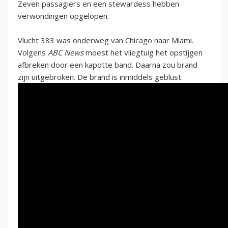
Zeven passagiers en een stewardess hebben
verwondingen opgelopen.
Vlucht 383 was onderweg van Chicago naar Miami.
Volgens
ABC News
moest het vliegtuig het opstijgen
afbreken door een kapotte band. Daarna zou brand
zijn uitgebroken. De brand is inmiddels geblust.