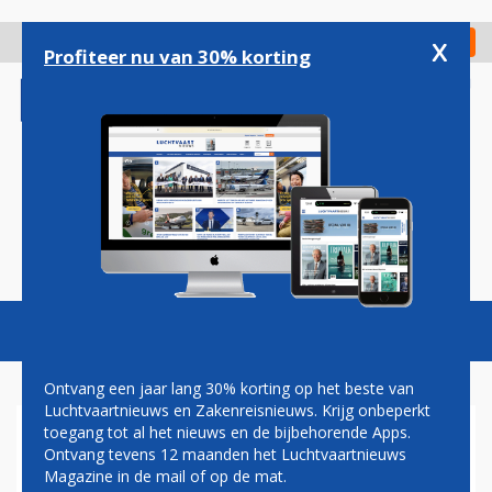
Overslaan
en
x
Digitaal Magazine
Registreer
Check in
naar
Profiteer nu van 30% korting
de
inhoud
gaan
Magazine
Podcasts
Vacatures
Toggl
naviga
Ontvang een jaar lang 30% korting op het beste van
Luchtvaartnieuws en Zakenreisnieuws. Krijg onbeperkt
toegang tot al het nieuws en de bijbehorende Apps.
VLIEGTUIG AMERICAN IN
Ontvang tevens 12 maanden het Luchtvaartnieuws
BRAND OP CHICAGO O'HARE
Magazine in de mail of op de mat.