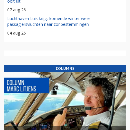
ooit uit
07 aug 26
Luchthaven Luik krijgt komende winter weer
passagiersvluchten naar zonbestemmingen
04 aug 26
COLUMNS