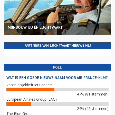
MIJNBOUW, EU EN LUCHTVAART
PARTNERS VAN LUCHTVAARTNIEUWS.NL!
POLL
WAT IS EEN GOEDE NIEUWE NAAM VOOR AIR FRANCE-KLM?
Verzin alsjeblieft iets anders
47% (81 stemmen)
European Airlines Group (EAG)
24% (42 stemmen)
The Blue Group