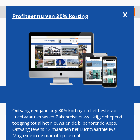
Overslaan
en
x
Digitaal Magazine
Registreer
Check in
naar
Profiteer nu van 30% korting
de
inhoud
gaan
Magazine
Podcasts
Vacatures
Toggl
naviga
Ontvang een jaar lang 30% korting op het beste van
Luchtvaartnieuws en Zakenreisnieuws. Krijg onbeperkt
toegang tot al het nieuws en de bijbehorende Apps.
VLIEGTUIG DELTA WIJKT UIT
Ontvang tevens 12 maanden het Luchtvaartnieuws
NAAR LONDEN
Magazine in de mail of op de mat.