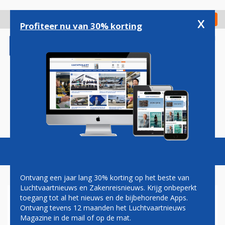
Overslaan
en
x
Digitaal Magazine
Registreer
Check in
naar
Profiteer nu van 30% korting
de
inhoud
gaan
Magazine
Podcasts
Vacatures
Toggl
naviga
Ontvang een jaar lang 30% korting op het beste van
Luchtvaartnieuws en Zakenreisnieuws. Krijg onbeperkt
toegang tot al het nieuws en de bijbehorende Apps.
HERTZ BENELUX START
Ontvang tevens 12 maanden het Luchtvaartnieuws
SAMENWERKING MET
Magazine in de mail of op de mat.